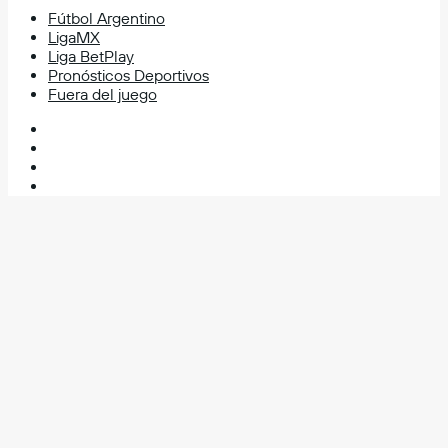
Fútbol Argentino
LigaMX
Liga BetPlay
Pronósticos Deportivos
Fuera del juego
Facebook
X
YouTube
Instagram
Volver
al
botón
superior