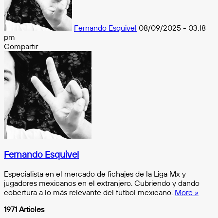
Fernando Esquivel
08/09/2025 - 03:18
pm
Compartir
Facebook
X
Messenger
Messenger
WhatsApp
Telegram
Compartir
por
e-
mail
Fernando Esquivel
Especialista en el mercado de fichajes de la Liga Mx y
jugadores mexicanos en el extranjero. Cubriendo y dando
cobertura a lo más relevante del futbol mexicano.
More »
1971 Articles