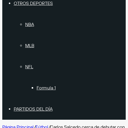
OTROS DEPORTES
NBA
MLB
NFL
Formula 1
PARTIDOS DEL DÍA
Página Principal
/
Fútbol
/
Carlos Salcedo cerca de debutar con