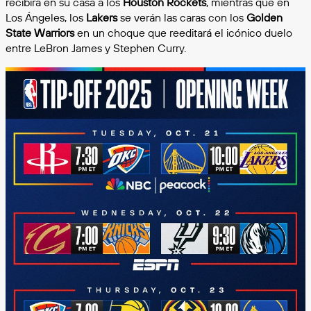
recibirá en su casa a los
Houston Rockets
, mientras que en
Los Ángeles, los
Lakers
se verán las caras con los
Golden
State Warriors
en un choque que reeditará el icónico duelo
entre LeBron James y Stephen Curry.