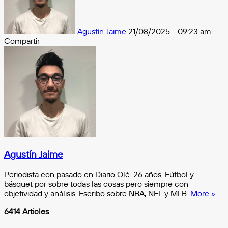
Agustín Jaime
21/08/2025 - 09:23 am
Compartir
Facebook
X
Messenger
Messenger
WhatsApp
Telegram
Compartir
por
e-
mail
Agustín Jaime
Periodista con pasado en Diario Olé. 26 años. Fútbol y
básquet por sobre todas las cosas pero siempre con
objetividad y análisis. Escribo sobre NBA, NFL y MLB.
More »
6414 Articles