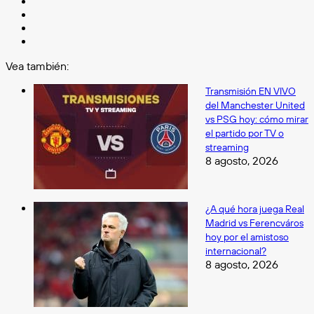
Facebook
X
LinkedIn
Instagram
Vea también:
Cerrar
Transmisión EN VIVO
del Manchester United
vs PSG hoy: cómo mirar
el partido por TV o
streaming
8 agosto, 2026
¿A qué hora juega Real
Madrid vs Ferencváros
hoy por el amistoso
internacional?
8 agosto, 2026