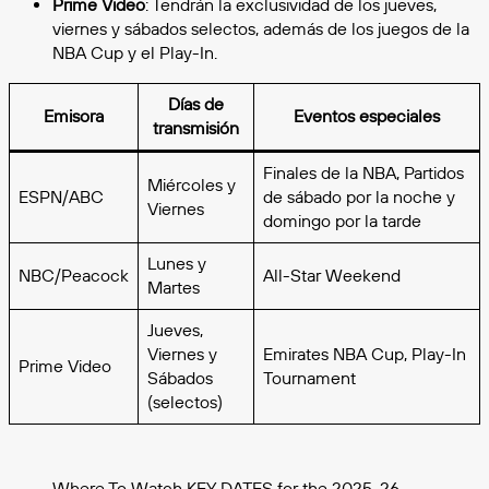
Prime Video
: Tendrán la exclusividad de los jueves,
viernes y sábados selectos, además de los juegos de la
NBA Cup y el Play-In.
Días de
Emisora
Eventos especiales
transmisión
Finales de la NBA, Partidos
Miércoles y
ESPN/ABC
de sábado por la noche y
Viernes
domingo por la tarde
Lunes y
NBC/Peacock
All-Star Weekend
Martes
Jueves,
Viernes y
Emirates NBA Cup, Play-In
Prime Video
Sábados
Tournament
(selectos)
Where To Watch KEY DATES for the 2025-26