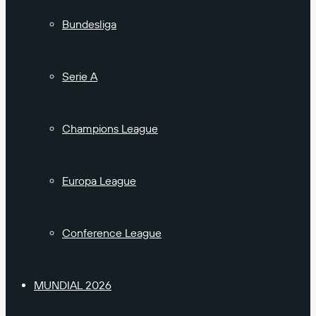
Bundesliga
Serie A
Champions League
Europa League
Conference League
MUNDIAL 2026