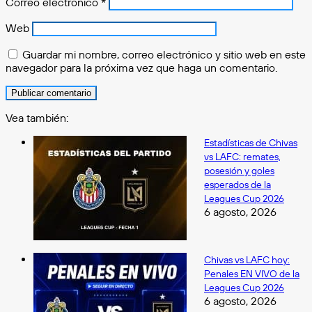
Correo electrónico
*
Web
Guardar mi nombre, correo electrónico y sitio web en este
navegador para la próxima vez que haga un comentario.
Vea también:
Cerrar
Estadísticas de Chivas
vs LAFC: remates,
posesión y goles
esperados de la
Leagues Cup 2026
6 agosto, 2026
Chivas vs LAFC hoy:
Penales EN VIVO de la
Leagues Cup 2026
6 agosto, 2026