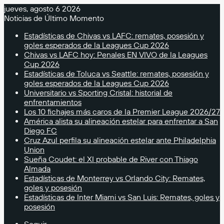
jueves, agosto 6 2026
Noticias de Último Momento
Estadísticas de Chivas vs LAFC: remates, posesión y
goles esperados de la Leagues Cup 2026
Chivas vs LAFC hoy: Penales EN VIVO de la Leagues
Cup 2026
Estadísticas de Toluca vs Seattle: remates, posesión y
goles esperados de la Leagues Cup 2026
Universitario vs Sporting Cristal: historial de
enfrentamientos
Los 10 fichajes más caros de la Premier League 2026/27
América alista su alineación estelar para enfrentar a San
Diego FC
Cruz Azul perfila su alineación estelar ante Philadelphia
Union
Sueña Coudet: el XI probable de River con Thiago
Almada
Estadísticas de Monterrey vs Orlando City: Remates,
goles y posesión
Estadísticas de Inter Miami vs San Luis: Remates, goles y
posesión