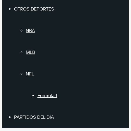
OTROS DEPORTES
NBA
MLB
NFL
Formula 1
PARTIDOS DEL DÍA