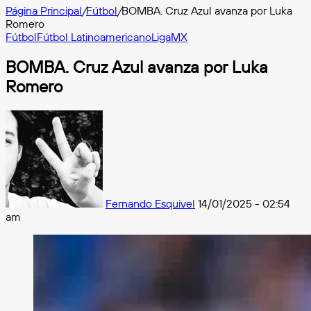
Página Principal
/
Fútbol
/
BOMBA. Cruz Azul avanza por Luka
Romero
Fútbol
Fútbol Latinoamericano
LigaMX
BOMBA. Cruz Azul avanza por Luka
Romero
Follow
on
X
Fernando Esquivel
14/01/2025 - 02:54
am