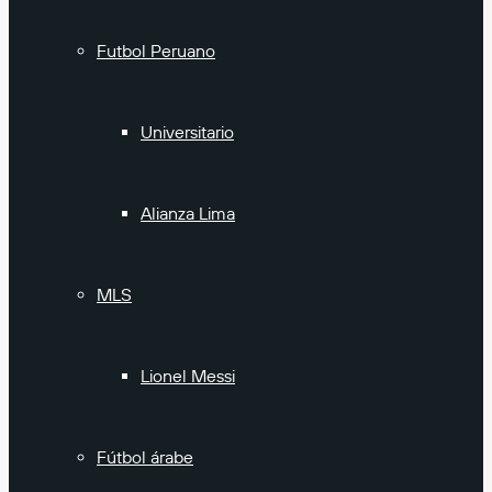
Futbol Peruano
Universitario
Alianza Lima
MLS
Lionel Messi
Fútbol árabe