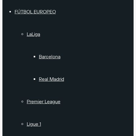
FÚTBOL EUROPEO
LaLiga
Barcelona
Real Madrid
Premier League
Ligue 1