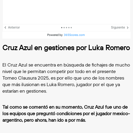
Anterior
Siguiente
Powered by
365Scores.com
Cruz Azul en gestiones por Luka Romero
El Cruz Azul se encuentra en búsqueda de fichajes de mucho
nivel que le permitan competir por todo en el presente
Torneo Clausura 2025, es por ello que uno de los nombres
que más ilusionan es Luka Romero, jugador por el que ya
estarían en gestiones.
Tal como se comentó en su momento, Cruz Azul fue uno de
los equipos que preguntó condiciones por el jugador mexico-
argentino, pero ahora, han ido a por más.