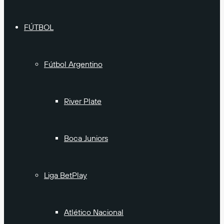
FÚTBOL
Fútbol Argentino
River Plate
Boca Juniors
Liga BetPlay
Atlético Nacional