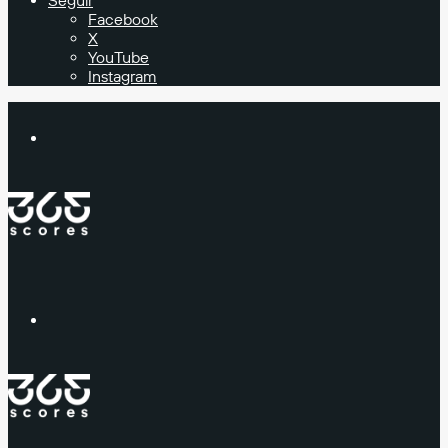
Seguir
Facebook
X
YouTube
Instagram
Buscar
Menú