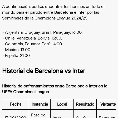
A continuación, podrás encontrar los horarios en todo el
mundo para el partido entre Barcelona e Inter por las
Semifinales de la Champions League 2024/25:
• Argentina, Uruguay, Brasil, Paraguay: 16:00.
• Chile, Venezuela, Bolivia: 15:00.
• Colombia, Ecuador, Perú: 14:00.
• México: 13:00.
• España: 21:00.
Historial de Barcelona vs Inter
Historial de enfrentamientos entre Barcelona e Inter en la
UEFA Champions League
Fecha
Instancia
Local
Resultado
Visitante
Fase de
17/09/2009
Inter
0 – 0
Barcelona