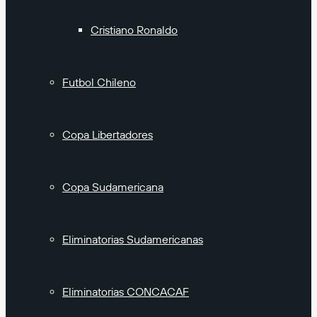
Cristiano Ronaldo
Futbol Chileno
Copa Libertadores
Copa Sudamericana
Eliminatorias Sudamericanas
Eliminatorias CONCACAF