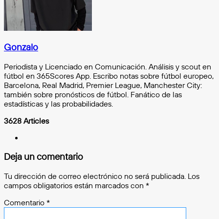
Gonzalo
Periodista y Licenciado en Comunicación. Análisis y scout en
fútbol en 365Scores App. Escribo notas sobre fútbol europeo,
Barcelona, Real Madrid, Premier League, Manchester City:
también sobre pronósticos de fútbol. Fanático de las
estadísticas y las probabilidades.
3628 Articles
X
Deja un comentario
Tu dirección de correo electrónico no será publicada.
Los
campos obligatorios están marcados con
*
Comentario
*