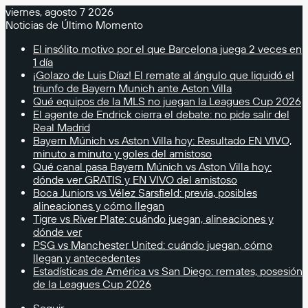
viernes, agosto 7 2026
Noticias de Último Momento
El insólito motivo por el que Barcelona juega 2 veces en
1 día
¡Golazo de Luis Díaz! El remate al ángulo que liquidó el
triunfo de Bayern Munich ante Aston Villa
Qué equipos de la MLS no juegan la Leagues Cup 2026
El agente de Endrick cierra el debate: no pide salir del
Real Madrid
Bayern Múnich vs Aston Villa hoy: Resultado EN VIVO,
minuto a minuto y goles del amistoso
Qué canal pasa Bayern Múnich vs Aston Villa hoy:
dónde ver GRATIS y EN VIVO del amistoso
Boca Juniors vs Vélez Sarsfield: previa, posibles
alineaciones y cómo llegan
Tigre vs River Plate: cuándo juegan, alineaciones y
dónde ver
PSG vs Manchester United: cuándo juegan, cómo
llegan y antecedentes
Estadísticas de América vs San Diego: remates, posesión
de la Leagues Cup 2026