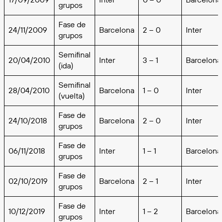
grupos
Fase de
24/11/2009
Barcelona
2 – 0
Inter
grupos
Semifinal
20/04/2010
Inter
3 – 1
Barcelona
(ida)
Semifinal
28/04/2010
Barcelona
1 – 0
Inter
(vuelta)
Fase de
24/10/2018
Barcelona
2 – 0
Inter
grupos
Fase de
06/11/2018
Inter
1 – 1
Barcelona
grupos
Fase de
02/10/2019
Barcelona
2 – 1
Inter
grupos
Fase de
10/12/2019
Inter
1 – 2
Barcelona
grupos