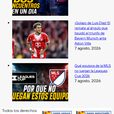
¡Golazo de Luis Díaz! El
remate al ángulo que
liquidó el triunfo de
Bayern Munich ante
Aston Villa
7 agosto, 2026
Qué equipos de la MLS
no juegan la Leagues
Cup 2026
7 agosto, 2026
Todos los derechos