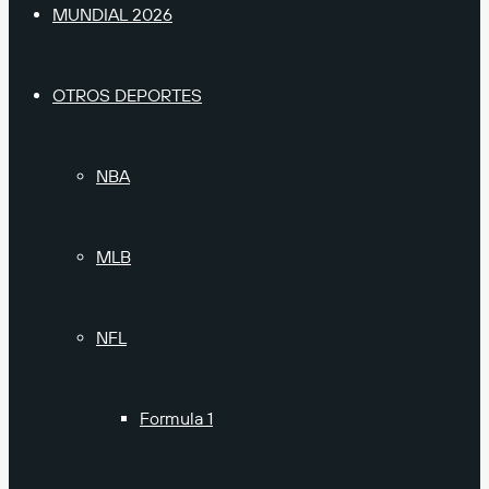
MUNDIAL 2026
OTROS DEPORTES
NBA
MLB
NFL
Formula 1