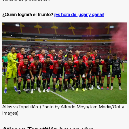
¿Quién logrará el triunfo?
¡Es hora de jugar y ganar!
Atlas vs Tepatitlán. (Photo by Alfredo Moya/Jam Media/Getty
Images)