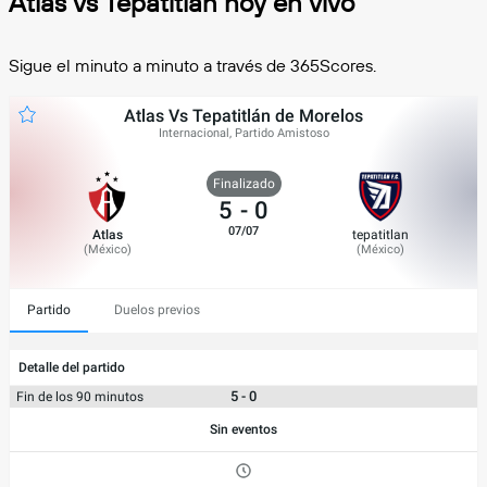
Atlas vs Tepatitlán hoy en vivo
Sigue el minuto a minuto a través de 365Scores.
Atlas Vs Tepatitlán de Morelos
Internacional, Partido Amistoso
Finalizado
5
-
0
07/07
Atlas
tepatitlan
(
México
)
(
México
)
Partido
Duelos previos
Detalle del partido
5 - 0
Fin de los 90 minutos
Sin eventos