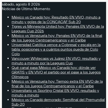
sábado, agosto 8 2026
Noticias de Último Momento
México vs Canadá hoy: Resultado EN VIVO, minuto a
minuto y goles de la CONCACAF Sub 20
Tigres vs Minnesota United hoy: Penales EN VIVO de la
Leagues Cup 2026
México vs Venezuela hoy: Penales EN VIVO de la final
de los Juegos Centroamericanos y el Caribe
Universidad Católica vence a Cobresal y escala en la
tabla: posiciones y a cuántos puntos queda de Colo
Colo
Vancouver Whitecaps vs Juárez EN VIVO: resultado y
minuto a minuto por la Leagues Cup
Qué canal pasa México vs Canadá hoy: dónde ver
GRATIS y EN VIVO el partido por el pase a los Juegos
Olímpicos
México vs Venezuela hoy: Tiempo extra EN VIVO de la
final de los Juegos Centroamericanos y el Caribe
Universitario vs Sporting Cristal EN VIVO: resultado y
minuto a minuto
México vs Canadá demorado: Semifinal del Premundial
Sub-20