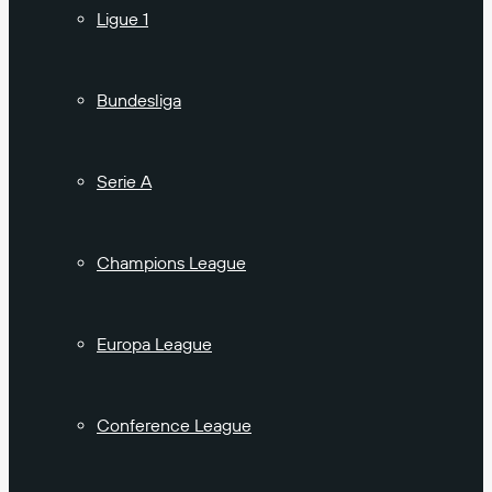
Ligue 1
Bundesliga
Serie A
Champions League
Europa League
Conference League