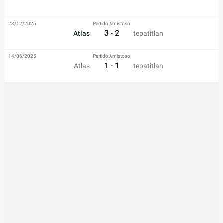
23/12/2025
Partido Amistoso
3 - 2
Atlas
tepatitlan
14/06/2025
Partido Amistoso
1 - 1
Atlas
tepatitlan