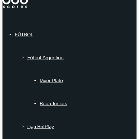
FÚTBOL
Fútbol Argentino
River Plate
Boca Juniors
Liga BetPlay