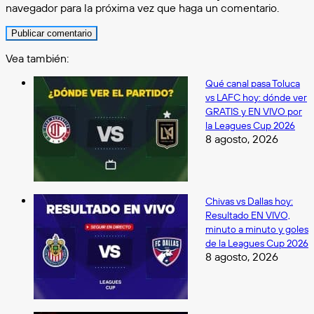
navegador para la próxima vez que haga un comentario.
Vea también:
Cerrar
Qué canal pasa Toluca
vs LAFC hoy: dónde ver
GRATIS y EN VIVO por
la Leagues Cup 2026
8 agosto, 2026
Chivas vs Dallas hoy:
Resultado EN VIVO,
minuto a minuto y goles
de la Leagues Cup 2026
8 agosto, 2026