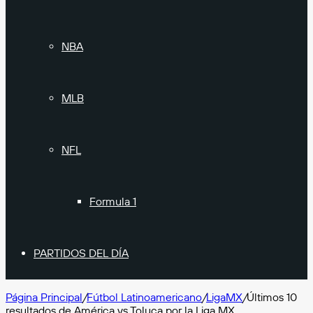
NBA
MLB
NFL
Formula 1
PARTIDOS DEL DÍA
Página Principal
/
Fútbol Latinoamericano
/
LigaMX
/
Últimos 10
resultados de América vs Toluca por la Liga MX