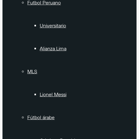
Futbol Peruano
Universitario
Alianza Lima
MLS
Lionel Messi
Fútbol árabe