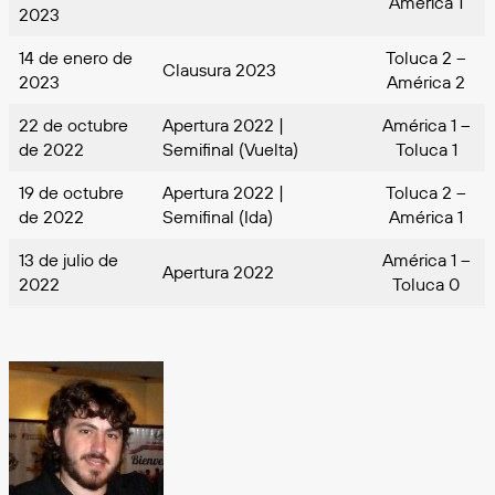
América 1
2023
14 de enero de
Toluca 2 –
Clausura 2023
2023
América 2
22 de octubre
Apertura 2022 |
América 1 –
de 2022
Semifinal (Vuelta)
Toluca 1
19 de octubre
Apertura 2022 |
Toluca 2 –
de 2022
Semifinal (Ida)
América 1
13 de julio de
América 1 –
Apertura 2022
2022
Toluca 0
Follow
on
X