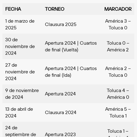
FECHA
TORNEO
MARCADOR
1 de marzo de
América 3 –
Clausura 2025
2025
Toluca 0
30 de
Apertura 2024 | Cuartos
Toluca 0 –
noviembre de
de final (Vuelta)
América 2
2024
27 de
Apertura 2024 | Cuartos
América 2 –
noviembre de
de final (Ida)
Toluca 0
2024
9 de noviembre
Toluca 4 –
Apertura 2024
de 2024
América 0
13 de abril de
América 5 –
Clausura 2024
2024
Toluca 1
24 de
Toluca 1 –
septiembre de
Apertura 2023