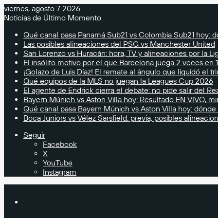
viernes, agosto 7 2026
Noticias de Último Momento
Qué canal pasa Panamá Sub21 vs Colombia Sub21 hoy: d
Las posibles alineaciones del PSG vs Manchester United
San Lorenzo vs Huracán: hora, TV y alineaciones por la Li
El insólito motivo por el que Barcelona juega 2 veces en 1
¡Golazo de Luis Díaz! El remate al ángulo que liquidó el t
Qué equipos de la MLS no juegan la Leagues Cup 2026
El agente de Endrick cierra el debate: no pide salir del Re
Bayern Múnich vs Aston Villa hoy: Resultado EN VIVO, mi
Qué canal pasa Bayern Múnich vs Aston Villa hoy: dónde
Boca Juniors vs Vélez Sarsfield: previa, posibles alineaci
Seguir
Facebook
X
YouTube
Instagram
Buscar