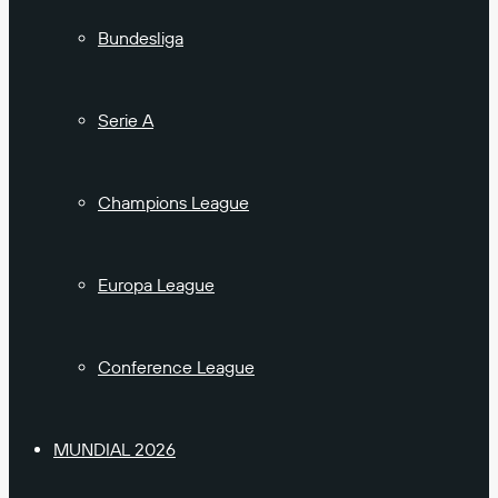
Bundesliga
Serie A
Champions League
Europa League
Conference League
MUNDIAL 2026