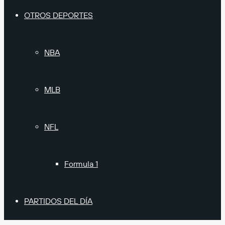
OTROS DEPORTES
NBA
MLB
NFL
Formula 1
PARTIDOS DEL DÍA