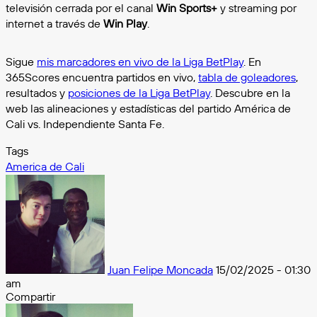
televisión cerrada por el canal
Win Sports+
y streaming por
internet a través de
Win Play
.
Sigue
mis marcadores en vivo de la Liga BetPlay
. En
365Scores encuentra partidos en vivo,
tabla de goleadores
,
resultados y
posiciones de la Liga BetPlay
. Descubre en la
web las alineaciones y estadísticas del partido América de
Cali vs. Independiente Santa Fe.
Tags
America de Cali
Follow
on
X
Juan Felipe Moncada
15/02/2025 - 01:30
am
Compartir
Facebook
X
Messenger
Messenger
WhatsApp
Telegram
Compartir