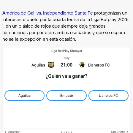
América de Cali vs. Independiente Santa Fe
protagonizan un
interesante duelo por la cuarta fecha de la Liga Betplay 2025
I, en un clásico de rojos que siempre deja grandes
actuaciones por parte de ambas escuadras y que se espera
no se la excepción en esta ocasión.
Liga BetPlay Dimayor
Hoy
21:00
Águilas
Llaneros FC
¿Quién va a ganar?
Águilas
Empate
Llaneros FC
Anterior
Siguiente