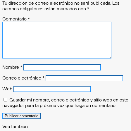
Tu dirección de correo electrónico no será publicada.
Los
campos obligatorios están marcados con
*
Comentario
*
Nombre
*
Correo electrónico
*
Web
Guardar mi nombre, correo electrónico y sitio web en este
navegador para la próxima vez que haga un comentario.
Vea también: