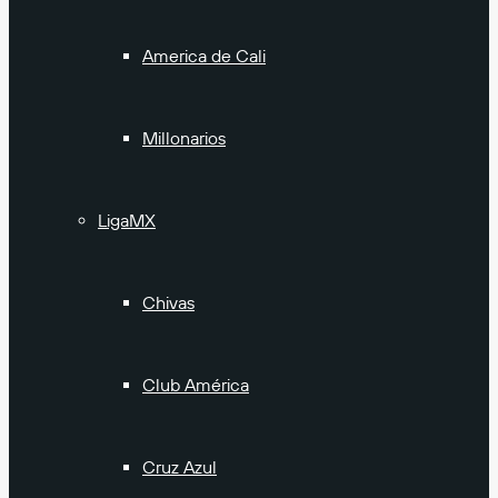
America de Cali
Millonarios
LigaMX
Chivas
Club América
Cruz Azul