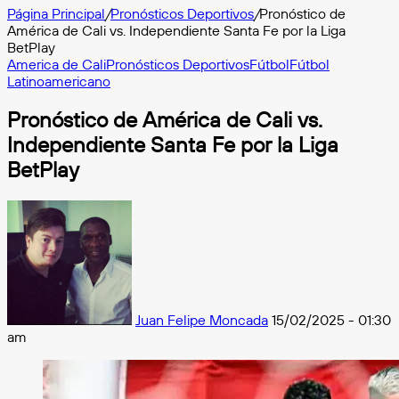
Página Principal
/
Pronósticos Deportivos
/
Pronóstico de
América de Cali vs. Independiente Santa Fe por la Liga
BetPlay
America de Cali
Pronósticos Deportivos
Fútbol
Fútbol
Latinoamericano
Pronóstico de América de Cali vs.
Independiente Santa Fe por la Liga
BetPlay
Follow
on
X
Juan Felipe Moncada
15/02/2025 - 01:30
am