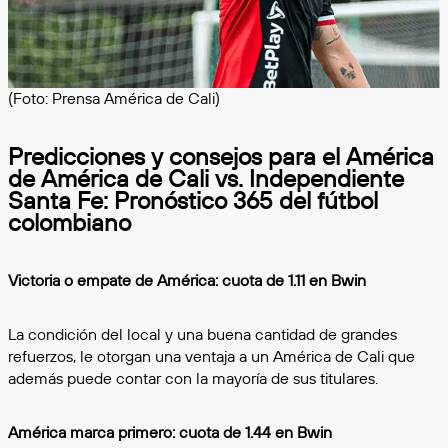
(Foto: Prensa América de Cali)
Predicciones y consejos para el América
de América de Cali vs. Independiente
Santa Fe: Pronóstico 365 del fútbol
colombiano
Victoria o empate de América: cuota de 1.11 en Bwin
La condición del local y una buena cantidad de grandes
refuerzos, le otorgan una ventaja a un América de Cali que
además puede contar con la mayoría de sus titulares.
América marca primero: cuota de 1.44 en Bwin