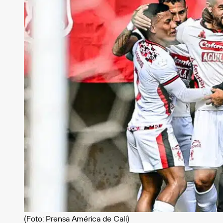
(Foto: Prensa América de Cali)