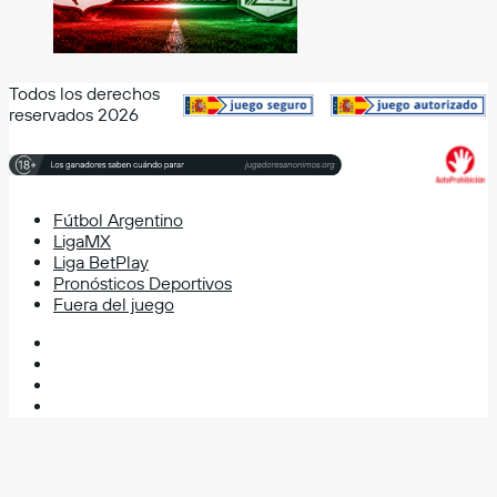
Todos los derechos
reservados 2026
Fútbol Argentino
LigaMX
Liga BetPlay
Pronósticos Deportivos
Fuera del juego
Facebook
X
YouTube
Instagram
Facebook
X
WhatsApp
Telegram
Volver
al
botón