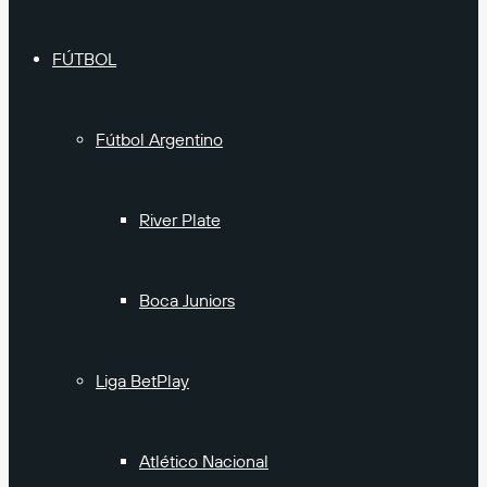
FÚTBOL
Fútbol Argentino
River Plate
Boca Juniors
Liga BetPlay
Atlético Nacional