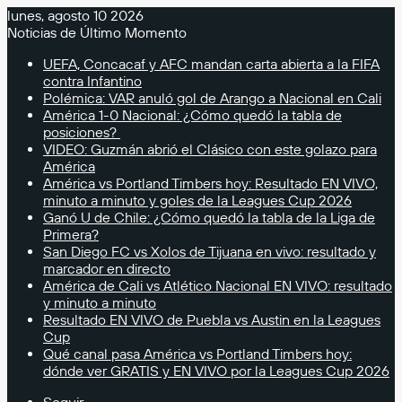
lunes, agosto 10 2026
Noticias de Último Momento
UEFA, Concacaf y AFC mandan carta abierta a la FIFA
contra Infantino
Polémica: VAR anuló gol de Arango a Nacional en Cali
América 1-0 Nacional: ¿Cómo quedó la tabla de
posiciones?
VIDEO: Guzmán abrió el Clásico con este golazo para
América
América vs Portland Timbers hoy: Resultado EN VIVO,
minuto a minuto y goles de la Leagues Cup 2026
Ganó U de Chile: ¿Cómo quedó la tabla de la Liga de
Primera?
San Diego FC vs Xolos de Tijuana en vivo: resultado y
marcador en directo
América de Cali vs Atlético Nacional EN VIVO: resultado
y minuto a minuto
Resultado EN VIVO de Puebla vs Austin en la Leagues
Cup
Qué canal pasa América vs Portland Timbers hoy:
dónde ver GRATIS y EN VIVO por la Leagues Cup 2026