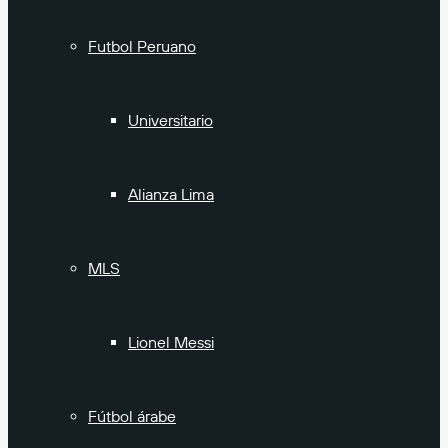
Futbol Peruano
Universitario
Alianza Lima
MLS
Lionel Messi
Fútbol árabe