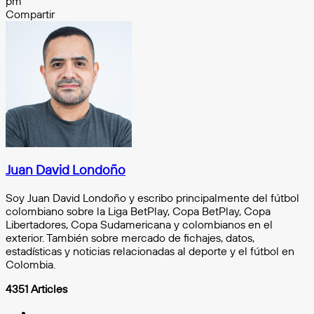
pm
Compartir
Facebook
X
Messenger
Messenger
WhatsApp
Telegram
Compartir
por
e-
mail
Juan David Londoño
Soy Juan David Londoño y escribo principalmente del fútbol
colombiano sobre la Liga BetPlay, Copa BetPlay, Copa
Libertadores, Copa Sudamericana y colombianos en el
exterior. También sobre mercado de fichajes, datos,
estadísticas y noticias relacionadas al deporte y el fútbol en
Colombia.
4351 Articles
Facebook