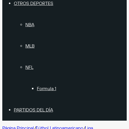
OTROS DEPORTES
NBA
MLB
NFL
Formula 1
PARTIDOS DEL DÍA
Página Principal
/
Fútbol Latinoamericano
/
Liga