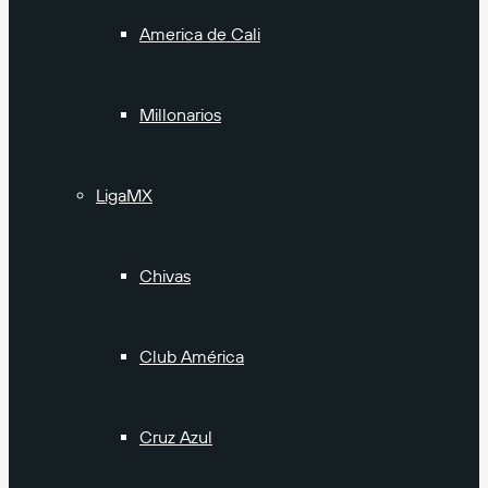
America de Cali
Millonarios
LigaMX
Chivas
Club América
Cruz Azul