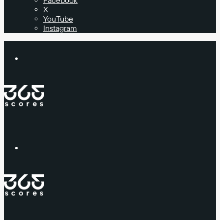
Facebook
X
YouTube
Instagram
Buscar
Menú