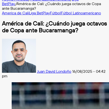
BetPlay
/
América de Cali: ¿Cuándo juega octavos de Copa
ante Bucaramanga?
America de Cali
Liga BetPlay
Fútbol
Fútbol Latinoamericano
América de Cali: ¿Cuándo juega octavos
de Copa ante Bucaramanga?
Follow
on
X
Juan David Londoño
16/08/2025 - 04:42
pm