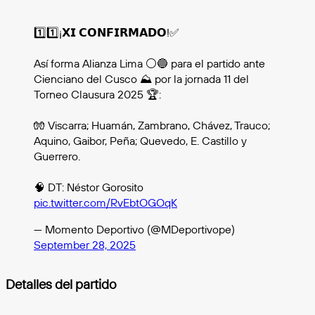
1️⃣1️⃣¡𝗫𝗜 𝗖𝗢𝗡𝗙𝗜𝗥𝗠𝗔𝗗𝗢!✅
Así forma Alianza Lima ⚪️🔵 para el partido ante
Cienciano del Cusco ⛰️ por la jornada 11 del
Torneo Clausura 2025 🏆:
🧤 Viscarra; Huamán, Zambrano, Chávez, Trauco;
Aquino, Gaibor, Peña; Quevedo, E. Castillo y
Guerrero.
🧠 DT: Néstor Gorosito
pic.twitter.com/RvEbtOGOqK
— Momento Deportivo (@MDeportivope)
September 28, 2025
Detalles del partido