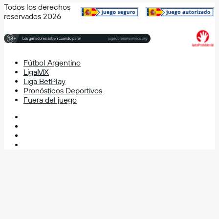
Todos los derechos
reservados 2026
Fútbol Argentino
LigaMX
Liga BetPlay
Pronósticos Deportivos
Fuera del juego
Facebook
X
YouTube
Instagram
Facebook
X
WhatsApp
Telegram
Volver
al
botón
superior