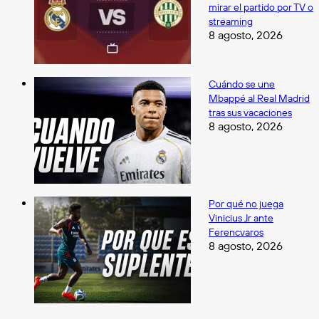
mirar el partido por TV o
streaming
8 agosto, 2026
Cuándo se une
Mbappé al Real Madrid
tras sus vacaciones
8 agosto, 2026
Por qué no juega
Vinicius Jr ante
Ferencvaros
8 agosto, 2026