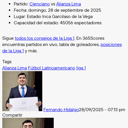
Partido:
Cienciano
vs
Alianza Lima
Fecha: domingo, 28 de septiembre de 2025
Lugar: Estadio Inca Garcilaso de la Vega
Capacidad del estadio: 45056 espectadores
Sigue
todos los consejos de la Liga 1
. En 365Scores
encuentras partidos en vivo, tabla de goleadores,
posiciones
de la Liga 1
y más.
Tags
Alianza Lima
Fútbol Latinoamericano
liga 1
Fernando Hidalgo
28/09/2025 - 07:13 pm
Compartir
Facebook
X
Messenger
Messenger
WhatsApp
Telegram
Compartir
por