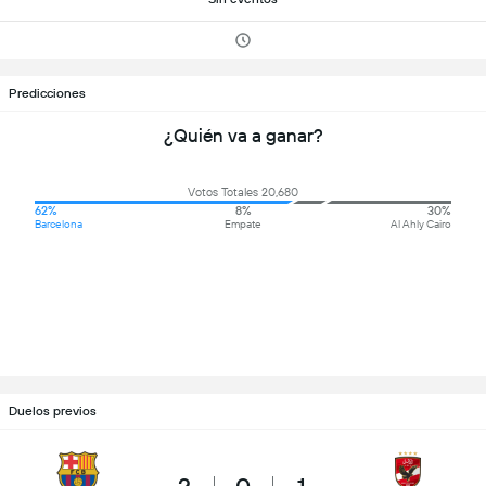
Predicciones
¿Quién va a ganar?
Votos Totales 20,680
62%
8%
30%
Barcelona
Empate
Al Ahly Cairo
Duelos previos