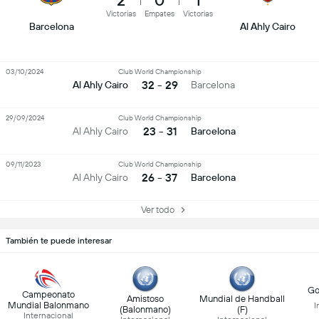
2
0
1
Victorias
Empates
Victorias
Barcelona
Al Ahly Cairo
03/10/2024
Club World Championship
32 - 29
Al Ahly Cairo
Barcelona
29/09/2024
Club World Championship
23 - 31
Al Ahly Cairo
Barcelona
09/11/2023
Club World Championship
26 - 37
Al Ahly Cairo
Barcelona
Ver todo
También te puede interesar
Go
Campeonato
Amistoso
Mundial de Handball
Mundial Balonmano
I
(Balonmano)
(F)
Internacional