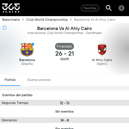
Favoritos
Balonmano
Club World Championship
Barcelona Vs Al Ahly Cairo
Barcelona Vs Al Ahly Cairo
Internacional, Club World Championship - Semifinales
Finalizado
26
-
21
30/09
Barcelona
Al Ahly Cairo
(España)
(Egipto)
Partido
Duelos previos
Eventos del partido
12 - 13
Segundo Tiempo
Sin eventos
14 - 8
Descanso
Sin eventos