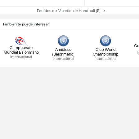
Partidos de Mundial de Handball (F)
También te puede interesar
Go
Campeonato
Amistoso
Club World
Mundial Balonmano
I
(Balonmano)
Championship
Internacional
Internacional
Internacional