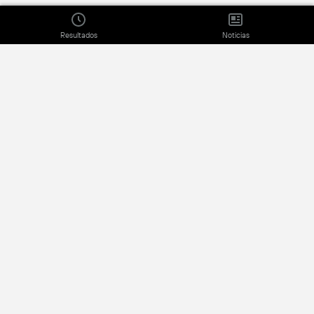
Resultados
Noticias
Información
Políticas de privacidad
Widgets
Publicidad
Contáctenos
Terms of Use
Bolsa de trabajo
Noticias de hoy
Copa Libertadores
Partidos por tv hoy
Champions League