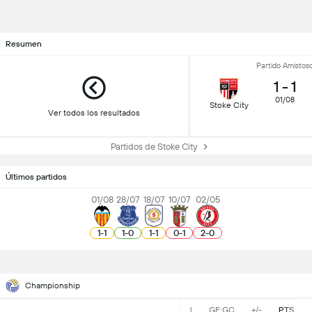
Resumen
Partido Amistos
1
-
1
01/08
Stoke City
Ver todos los resultados
Partidos de Stoke City
Últimos partidos
01/08
28/07
18/07
10/07
02/05
1
-
1
1
-
0
1
-
1
0
-
1
2
-
0
Championship
J
GF:GC
+/-
PTS