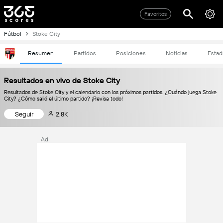
Favoritos
Fútbol
Stoke City
Resumen
Partidos
Posiciones
Noticias
Estad
Resultados en vivo de Stoke City
Resultados de Stoke City y el calendario con los próximos partidos. ¿Cuándo juega Stoke
City? ¿Cómo salió el último partido? ¡Revisa todo!
Seguir
2.8K
Ad