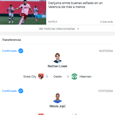
Danjuma emite buenas señales en un
Valencia de más a menos
MARCA
5 dias atrás
Ver noticias relacionadas
Transferencia
Confirmado
14/07/2026
Nathan Lowe
Stoke City
Cesión
Hibernian
Confirmado
07/07/2026
Nikola Jojić