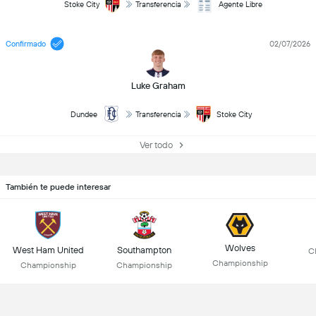
Stoke City
Transferencia
Agente Libre
Confirmado
02/07/2026
Luke Graham
Dundee
Transferencia
Stoke City
Ver todo
También te puede interesar
Wolves
West Ham United
Southampton
C
Championship
Championship
Championship