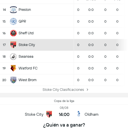
Preston
14
0
0:0
0
0
QPR
15
0
0:0
0
0
Sheff Utd
16
0
0:0
0
0
Stoke City
17
0
0:0
0
0
Swansea
18
0
0:0
0
0
Watford FC
19
0
0:0
0
0
West Brom
20
0
0:0
0
0
Stoke City Clasificaciones
Copa de la liga
08/08
14:00
Stoke City
Oldham
¿Quién va a ganar?