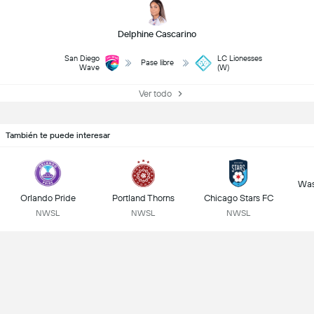
Delphine Cascarino
San Diego
LC Lionesses
Pase libre
Wave
(W)
Ver todo
También te puede interesar
Was
Orlando Pride
Portland Thorns
Chicago Stars FC
NWSL
NWSL
NWSL