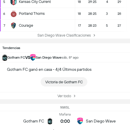
Kansas City Current
5
18
29:25
4
29
Portland Thorns
6
18
28:25
3
28
Courage
7
17
28:23
5
27
San Diego Wave Clasificaciones
Tendencias
VS
Gotham FC
San Diego Wave
sáb, 8º ago
Gotham FC ganó en casa - 4/4 Últimos partidos
Victoria de Gotham FC
Ver todo
NWSL
Mañana
0:00
Gotham FC
San Diego Wave