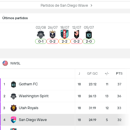
Partidos de San Diego Wave
Últimos partidos
02/08
26/07
18/07
12/07
05/07
0
-
1
0
-
2
2
-
2
0
-
2
2
-
0
NWSL
J
GF:GC
+/-
PTS
Gotham FC
1
18
23:12
11
37
Washington Spirit
2
18
26:13
13
36
Utah Royals
3
18
31:19
12
33
San Diego Wave
4
18
24:19
5
32