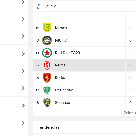
Ligue 2
J
Nantes
12
0
Pau FC
13
0
Red Star FC93
14
0
Reims
15
0
Rodez
16
0
St-Etienne
17
0
Sochaux
18
0
Reims Cl
Tendencias