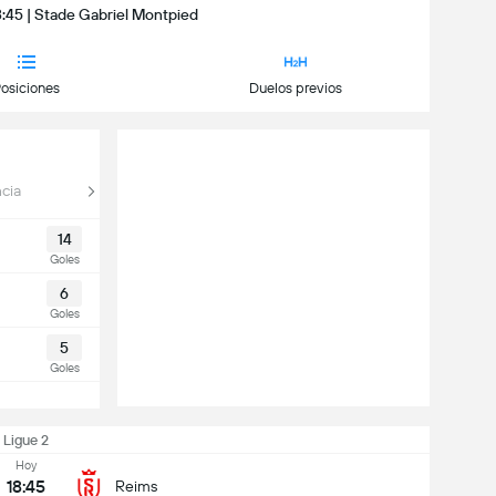
8:45 | Stade Gabriel Montpied
osiciones
Duelos previos
cia
14
Goles
6
Goles
5
Goles
Ligue 2
Hoy
18:45
Reims