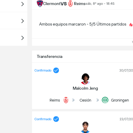
VS
Clermont
Reims
sáb, 8º ago - 18:45
Ambos equipos marcaron - 5/5 Últimos partidos
Ve
Transferencia
Confirmado
30/07/2
Malcolm Jeng
Reims
Cesión
Groningen
Confirmado
23/07/2