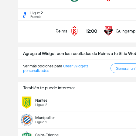
Goles en el partido (2.5)
Ligue 2
Francia
12:00
Reims
Guingamp
Menos de
Más de
Agrega el Widget con los resultados de Reims a tu Sitio We
Ver más opciones para
Crear Widgets
Generar un
personalizados
También te puede interesar
Nantes
Ligue 2
Montpellier
Ligue 2
Saint-Étienne