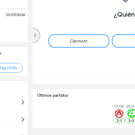
¿Quién
05/09/2026
Clermont
b
 Tag HTML
Últimos partidos
01/08
25/0
2
-
1
3
-
0