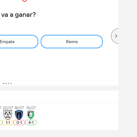
 va a ganar?
Empate
Reims
7
22/07
18/07
15/07
1
-
1
0
-
1
4
-
1