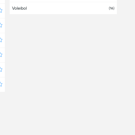
Voleibol
Bahamas
(16)
Bahrein
Bangladesh
Barbados
Bélgica
(7)
Belice
Bermudas
Bielorrusia
(3)
Bolivia
(1)
Bosnia Herzegovina
Botswana