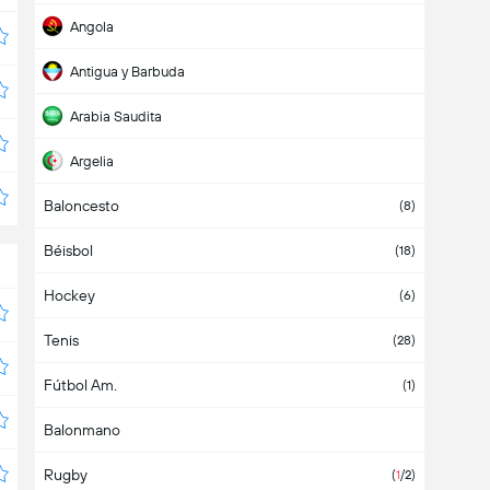
Angola
Antigua y Barbuda
Arabia Saudita
Argelia
Baloncesto
Argentina
(38)
(8)
Béisbol
Armenia
(1)
(18)
Hockey
Aruba
(6)
Tenis
Asia
(2)
(28)
Fútbol Am.
Australia
(1)
(1)
Balonmano
Austria
(6)
Rugby
Azerbaiyán
(
1
/2)