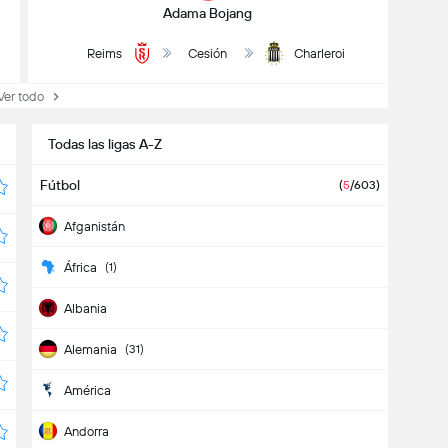
Adama Bojang
Reims
Cesión
Charleroi
r todo
Todas las ligas A-Z
Fútbol
(
5
/603)
Afganistán
África
(1)
Albania
Alemania
(31)
América
Andorra