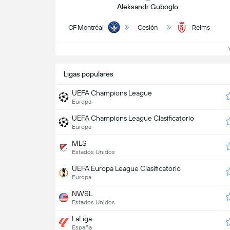
Aleksandr Guboglo
CF Montréal
Cesión
Reims
Ve
Ligas populares
UEFA Champions League
Europa
UEFA Champions League Clasificatorio
Europa
MLS
Estados Unidos
UEFA Europa League Clasificatorio
Europa
NWSL
Estados Unidos
LaLiga
España