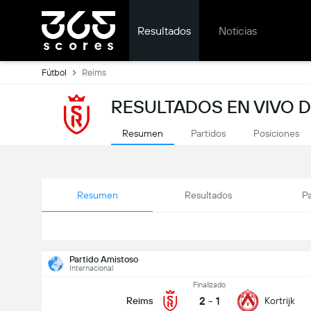
Resultados
Noticias
Fútbol
Reims
RESULTADOS EN VIVO D
Resumen
Partidos
Posiciones
Resumen
Resultados
Pa
Partido Amistoso
Internacional
Finalizado
2
-
1
Reims
Kortrijk