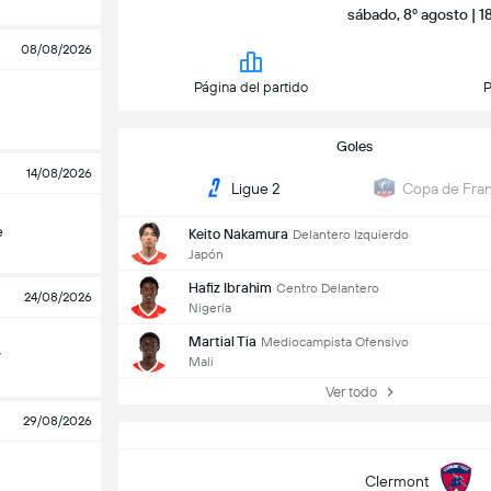
sábado, 8º agosto | 1
08/08/2026
Página del partido
P
Goles
14/08/2026
Ligue 2
Copa de Fran
e
Keito Nakamura
Delantero Izquierdo
Japón
Hafiz Ibrahim
Centro Delantero
24/08/2026
Nigeria
Martial Tia
Mediocampista Ofensivo
y
Mali
Ver todo
29/08/2026
Clermont