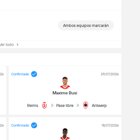
Ambos equipos marcarán
r todo
026
Confirmado
29/07/2026
Maxime Busi
Reims
Pase libre
Antwerp
026
Confirmado
18/07/2026