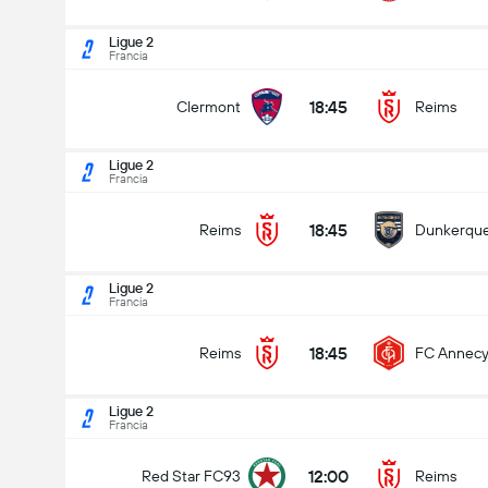
Ligue 2
Francia
18:45
Clermont
Reims
Ligue 2
Francia
18:45
Reims
Dunkerqu
Ligue 2
Francia
18:45
Reims
FC Annec
Ligue 2
Francia
Ligue 2
14/08
12:00
Red Star FC93
Reims
18:45
Reims
Dunkerque