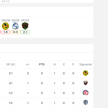
4
05/04
01/04
29/03
1
-
4
0
-
0
2
-
1
GF:GC
+/-
PTS
G
E
P
Siguiente
3:1
2
3
1
0
0
2:1
1
3
1
0
0
1:0
1
3
1
0
0
1:0
1
3
1
0
0