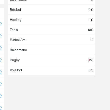
Béisbol
Armenia
(1)
(18)
Hockey
Aruba
(6)
Tenis
Asia
(2)
(28)
Fútbol Am.
Australia
(1)
(1)
Balonmano
Austria
(6)
Rugby
Azerbaiyán
(
1
/2)
Voleibol
Bahamas
(16)
Bahrein
Bangladesh
Barbados