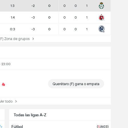
1:3
-2
0
0
0
1
1:4
-3
0
0
0
1
0:3
-3
0
0
0
1
F) Zona de grupos
- 23:00
Querétaro (F) gana o empata
r todo
Todas las ligas A-Z
Fútbol
(
5
/603)