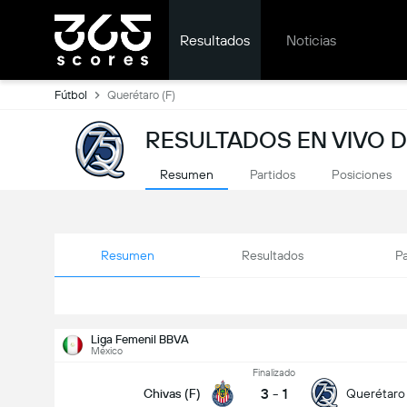
Resultados
Noticias
Fútbol
Querétaro (F)
RESULTADOS EN VIVO D
Resumen
Partidos
Posiciones
Resumen
Resultados
Pa
Liga Femenil BBVA
México
Finalizado
3
-
1
Chivas (F)
Querétaro 