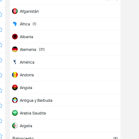
Afganistán
África
(1)
Albania
Alemania
(31)
América
Andorra
Angola
Antigua y Barbuda
Arabia Saudita
Argelia
Baloncesto
Argentina
(38)
(8)