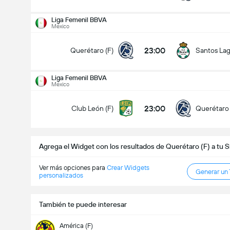
Liga Femenil BBVA
México
23:00
Querétaro (F)
Santos Lag
Liga Femenil BBVA
Liga Femenil BBVA
17/08
México
23:00
Club León (F)
Querétaro (F)
23:00
Club León (F)
Querétaro 
Goles en el partido (2.5)
Agrega el Widget con los resultados de Querétaro (F) a tu 
Menos de
Más de
Ver más opciones para
Crear Widgets
Generar un
personalizados
También te puede interesar
América (F)