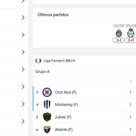
Últimos partidos
02/08
25/0
3
-
1
3
-
0
Liga Femenil BBVA
Grupo A
J
Cruz Azul (F)
3
1
Monterrey (F)
4
1
Juárez (F)
5
1
Atlante (F)
6
1