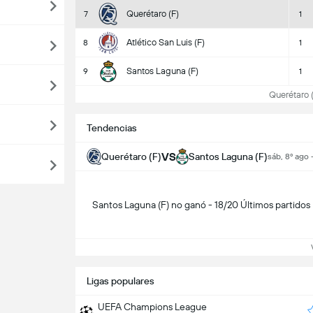
Querétaro (F)
7
1
Atlético San Luis (F)
8
1
Santos Laguna (F)
9
1
Querétaro (
Tendencias
VS
Querétaro (F)
Santos Laguna (F)
sáb, 8º ago 
Santos Laguna (F) no ganó - 18/20 Últimos partidos
Ve
Ligas populares
UEFA Champions League