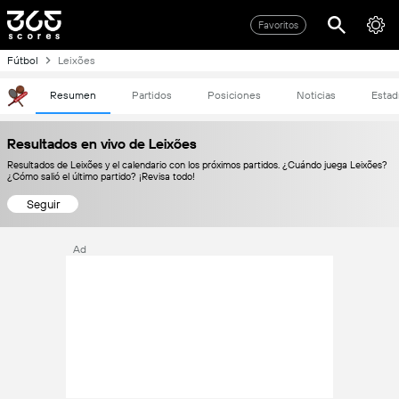
Favoritos
Fútbol
Leixões
Resumen
Partidos
Posiciones
Noticias
Estad
Resultados en vivo de Leixões
Resultados de Leixões y el calendario con los próximos partidos. ¿Cuándo juega Leixões?
¿Cómo salió el último partido? ¡Revisa todo!
Seguir
Ad