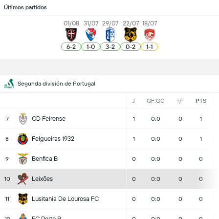
Últimos partidos
01/08
31/07
29/07
22/07
18/07
6
-
2
1
-
0
3
-
2
0
-
2
1
-
1
Segunda división de Portugal
J
GF:GC
+/-
PTS
CD Feirense
7
1
0:0
0
1
Felgueiras 1932
8
1
0:0
0
1
Benfica B
9
0
0:0
0
0
Leixões
10
0
0:0
0
0
Lusitania De Lourosa FC
11
0
0:0
0
0
FC Porto B