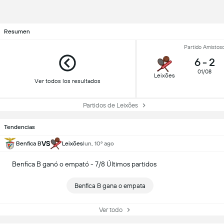
Resumen
Partido Amistos
6
-
2
01/08
Leixões
Ver todos los resultados
Partidos de Leixões
Tendencias
VS
Benfica B
Leixões
lun, 10º ago
Benfica B ganó o empató - 7/8 Últimos partidos
Benfica B gana o empata
Ver todo