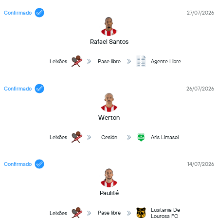
Confirmado
27/07/2026
Rafael Santos
Leixões
Pase libre
Agente Libre
Confirmado
26/07/2026
Werton
Leixões
Cesión
Aris Limasol
Confirmado
14/07/2026
Paulité
Lusitania De
Pase libre
Leixões
Lourosa FC