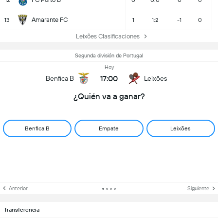
12
0
0:0
0
0
Amarante FC
13
1
1:2
-1
0
Leixões Clasificaciones
Segunda división de Portugal
Hoy
17:00
Benfica B
Leixões
¿Quién va a ganar?
Benfica B
Empate
Leixões
Anterior
Siguiente
Transferencia