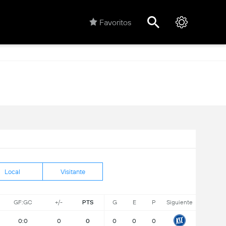
Favoritos
Local
Visitante
GF:GC
+/-
PTS
G
E
P
Siguiente
0:0
0
0
0
0
0