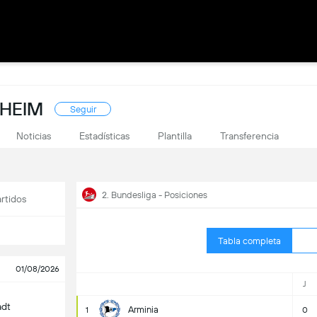
NHEIM
Seguir
Noticias
Estadísticas
Plantilla
Transferencia
2. Bundesliga - Posiciones
rtidos
Tabla completa
01/08/2026
J
adt
Arminia
1
0