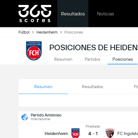
Resultados
Noticias
Fútbol
Heidenheim
Posiciones
POSICIONES DE HEIDE
Resumen
Partidos
Posiciones
Resumen
Resultados
Pa
Partido Amistoso
Internacional
Finalizado
4
-
1
Heidenheim
FC Ingolst