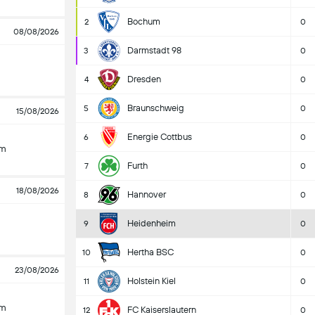
Bochum
2
0
08/08/2026
Darmstadt 98
3
0
Dresden
4
0
Braunschweig
5
0
15/08/2026
Energie Cottbus
6
0
im
Furth
7
0
18/08/2026
Hannover
8
0
Heidenheim
9
0
Hertha BSC
10
0
23/08/2026
Holstein Kiel
11
0
im
FC Kaiserslautern
12
0