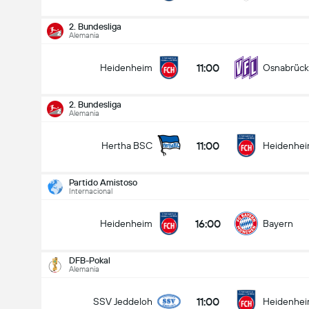
2. Bundesliga
Alemania
11:00
Heidenheim
Osnabrück
2. Bundesliga
Alemania
11:00
Hertha BSC
Heidenhe
Partido Amistoso
Internacional
16:00
Heidenheim
Bayern
DFB-Pokal
Alemania
11:00
SSV Jeddeloh
Heidenhe