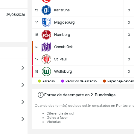
Karlsruhe
13
0
29/08/2026
Magdeburg
14
0
Nurnberg
15
0
Osnabrück
16
0
St. Pauli
17
0
Wolfsburg
18
0
Ascenso
Reducido de Ascenso
Repechaje descen
Forma de desempate en 2. Bundesliga
Cuando dos (o más) equipos están empatados en Puntos el 
Diferencia de gol
Goles a favor
Victorias