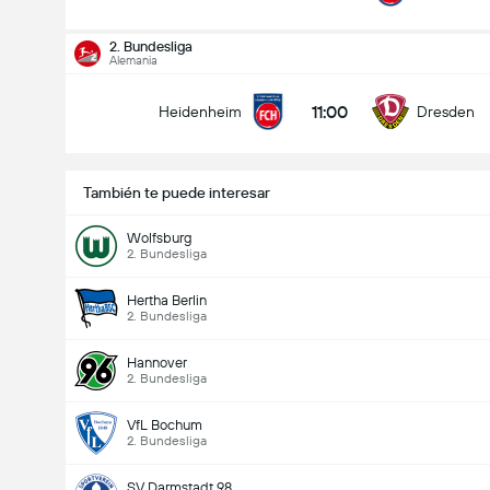
2. Bundesliga
Alemania
11:00
Heidenheim
Dresden
También te puede interesar
Wolfsburg
2. Bundesliga
Hertha Berlin
2. Bundesliga
Hannover
2. Bundesliga
VfL Bochum
2. Bundesliga
SV Darmstadt 98