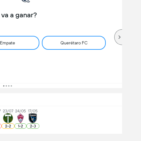
 va a ganar?
Empate
Querétaro FC
7
23/07
24/05
17/05
2
-
2
1
-
2
2
-
3