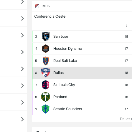
MLS
Conferencia Oeste
J
San Jose
3
18
Houston Dynamo
4
17
Real Salt Lake
5
17
Dallas
6
18
St. Louis City
7
18
Portland
8
18
Seattle Sounders
9
17
Dallas C