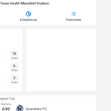
 | Texas Health Mansfield Stadium
Estadísticas
Posiciones
13
Goles
6
Goles
3
Goles
eagues Cup
Mañana
0:30
Querétaro FC