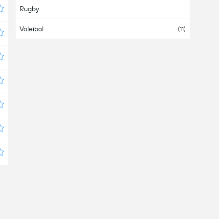
Rugby
Austria
Voleibol
Azerbaiyán
(11)
Bahamas
Bahrein
Bangladesh
Barbados
Bélgica
Belice
Bermudas
Bielorrusia
(5)
Bolivia
(3)