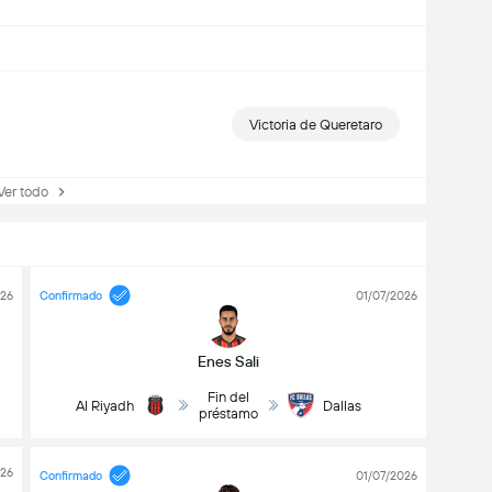
Victoria de Queretaro
r todo
026
Confirmado
01/07/2026
Enes Sali
Fin del
Al Riyadh
Dallas
préstamo
026
Confirmado
01/07/2026