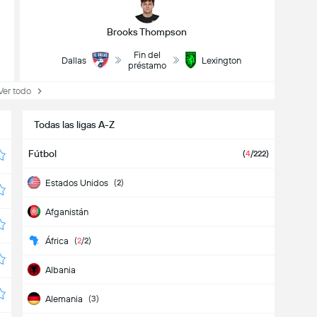
Brooks Thompson
Fin del
Dallas
Lexington
préstamo
r todo
Todas las ligas A-Z
Fútbol
(
4
/222)
Estados Unidos
(2)
Afganistán
África
(
2
/2)
Albania
Alemania
(3)