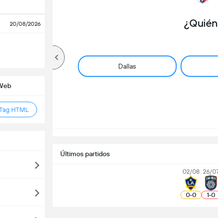
¿Quién
20/08/2026
Dallas
 Web
 Tag HTML
Últimos partidos
02/08
26/0
0
-
0
1
-
0