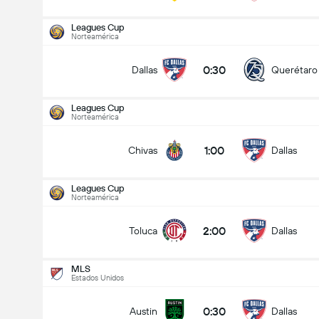
Leagues Cup
Norteamérica
0:30
Dallas
Querétaro
Leagues Cup
Norteamérica
1:00
Chivas
Dallas
Leagues Cup
Norteamérica
2:00
Toluca
Dallas
MLS
Estados Unidos
Leagues Cup
09/08
0:30
Austin
Dallas
1:00
Chivas
Dallas