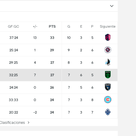
GF:GC
+/-
PTS
G
E
P
Siguiente
37:24
13
33
10
3
5
25:24
1
29
9
2
6
29:25
4
27
8
3
6
32:25
7
27
7
6
5
24:24
0
26
7
5
6
33:33
0
24
7
3
8
20:22
-2
24
7
3
7
lasificaciones