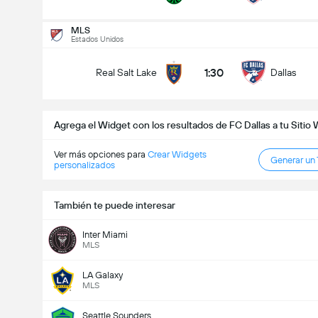
Goles en el partido (2.5)
MLS
Estados Unidos
1:30
Real Salt Lake
Dallas
Menos de
Más de
Agrega el Widget con los resultados de FC Dallas a tu Sitio
Ver más opciones para
Crear Widgets
Generar un
personalizados
También te puede interesar
Inter Miami
MLS
LA Galaxy
MLS
Seattle Sounders