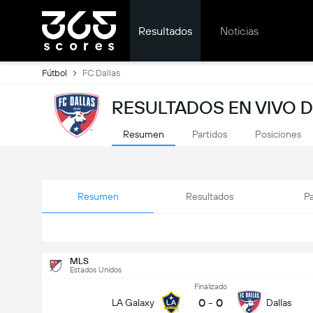
Resultados
Noticias
Fútbol
FC Dallas
RESULTADOS EN VIVO D
Resumen
Partidos
Posiciones
Resumen
Resultados
Pa
MLS
Estados Unidos
Finalizado
0
-
0
LA Galaxy
Dallas