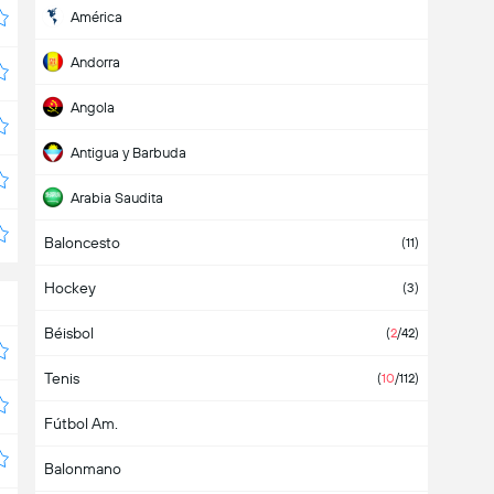
América
Andorra
Angola
Antigua y Barbuda
Arabia Saudita
Baloncesto
Argelia
(11)
Hockey
Argentina
(10)
(3)
Béisbol
Armenia
(
2
/42)
Tenis
Aruba
(
10
/112)
Fútbol Am.
Asia
Balonmano
Australia