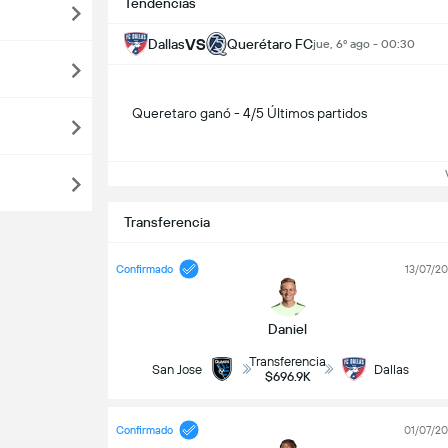
Tendencias
VS
Dallas
Querétaro FC
jue, 6º ago - 00:30
Queretaro ganó - 4/5 Últimos partidos
Ve
Transferencia
Confirmado
13/07/2
Daniel
Transferencia
San Jose
Dallas
$696.9K
Confirmado
01/07/2