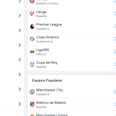
Estados Unidos
LaLiga
España
Premier League
Inglaterra
Copa América
Sudamerica
Liga MX
México
Copa del Rey
España
Equipos Populares
Manchester City
Inglaterra
Atlético de Madrid
España
Manchester United