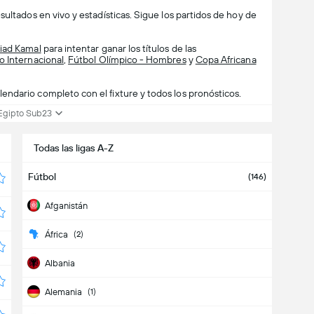
ultados en vivo y estadísticas. Sigue los partidos de hoy de
iad Kamal
para intentar ganar los títulos de las
o Internacional
,
Fútbol Olímpico - Hombres
y
Copa Africana
ndario completo con el fixture y todos los pronósticos.
 Egipto Sub23
Todas las ligas A-Z
Fútbol
(146)
Afganistán
África
(2)
Albania
Alemania
(1)