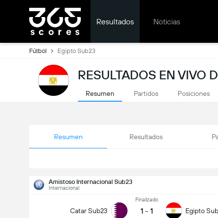
Resultados
Noticias
Fútbol
Egipto Sub23
RESULTADOS EN VIVO D
Resumen
Partidos
Posiciones
Resumen
Resultados
Pa
Amistoso Internacional Sub23
Internacional
Finalizado
1
-
1
Catar Sub23
Egipto Su