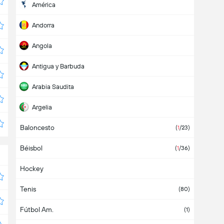
América
Andorra
Angola
Antigua y Barbuda
Arabia Saudita
Argelia
Baloncesto
Argentina
(7)
(
1
/23)
Béisbol
Armenia
(
1
/36)
Hockey
Aruba
Tenis
Asia
(80)
Fútbol Am.
Australia
(1)