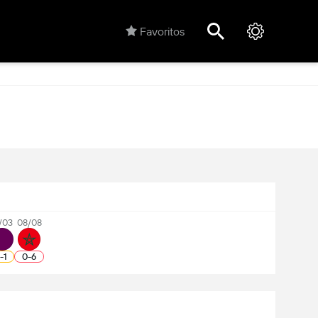
Favoritos
/03
08/08
1
-
1
0
-
6