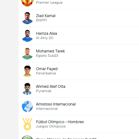
Premier League
Ziad Kamal
ENPPI
Hamza Alaa
Al Ahly SC
Mohamed Tarek
Egipto Sub23
Omar Fayed
Fenerbahce
Ahmed Atef Otta
Pyramids
Amistoso Internacional
Internacional
Fútbol Olímpico - Hombres
Juegos Olímpicos