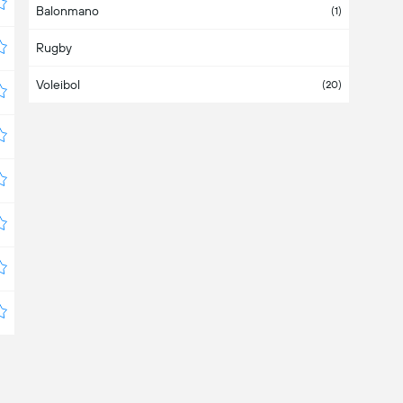
Balonmano
Austria
(1)
Rugby
Azerbaiyán
Voleibol
Bahamas
(20)
Bahrein
Bangladesh
Barbados
Bélgica
Belice
Bermudas
Bielorrusia
(4)
Bolivia
(3)