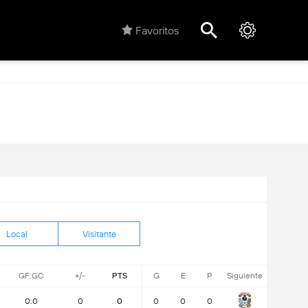
Favoritos
Local
Visitante
GF:GC
+/-
PTS
G
E
P
Siguiente
0:0
0
0
0
0
0