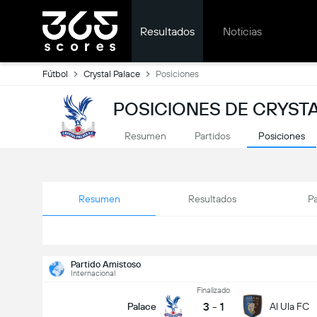
Resultados
Noticias
Fútbol
Crystal Palace
Posiciones
POSICIONES DE CRYSTA
Resumen
Partidos
Posiciones
Resumen
Resultados
Pa
Partido Amistoso
Internacional
Finalizado
3
-
1
Palace
Al Ula FC