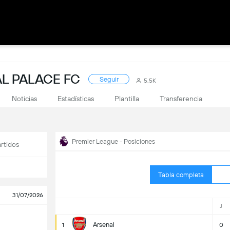
L PALACE FC
Seguir
5.5K
Noticias
Estadísticas
Plantilla
Transferencia
Premier League - Posiciones
rtidos
Tabla completa
31/07/2026
J
Arsenal
1
0