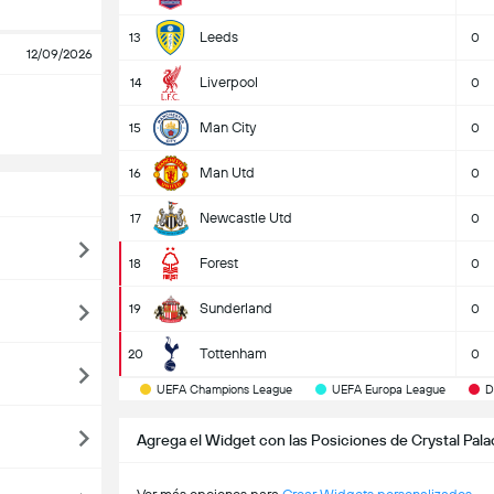
Leeds
13
0
12/09/2026
Liverpool
14
0
Man City
15
0
Man Utd
16
0
Newcastle Utd
17
0
Forest
18
0
Sunderland
19
0
Tottenham
20
0
UEFA Champions League
UEFA Europa League
D
Agrega el Widget con las Posiciones de Crystal Pala