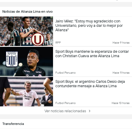
Noticias de Alianza Lima en vivo
Jairo Vélez: "Estoy muy agradecido con
Universitario, pero voy a dar lo mejor por
Alianza"
RPP
Hace 9 horas
Sport Boys mantiene la esperanza de contar
con Christian Cueva ante Alianza Lima
Futbol Peruano
Hace 11 horas
Sport Boys: el argentino Carlos Desio deja
contundente mensaje a Alianza Lima
Futbol Peruano
Hace 13 horas
Ver noticias relacionadas
Transferencia