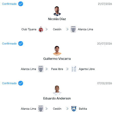
Confirmado
21/07/2026
Nicolás Díaz
Club Tijuana
Cesión
Alianza Lima
Confirmado
20/07/2026
Guillermo Viscarra
Alianza Lima
Pase libre
Agente Libre
Confirmado
07/02/2026
Eduardo Anderson
Alianza Lima
Cesión
Baltika