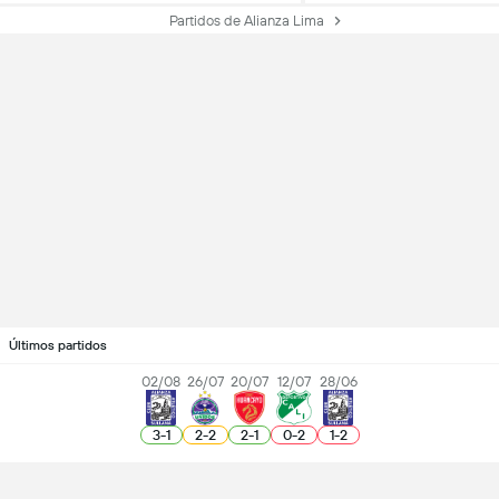
Partidos de Alianza Lima
Últimos partidos
02/08
26/07
20/07
12/07
28/06
3
-
1
2
-
2
2
-
1
0
-
2
1
-
2