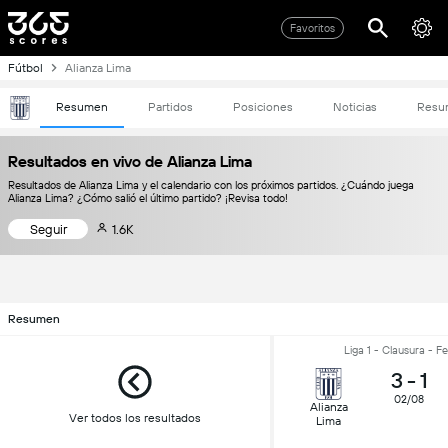
Favoritos
Fútbol
Alianza Lima
Resumen
Partidos
Posiciones
Noticias
Resu
Resultados en vivo de Alianza Lima
Resultados de Alianza Lima y el calendario con los próximos partidos. ¿Cuándo juega
Alianza Lima? ¿Cómo salió el último partido? ¡Revisa todo!
Seguir
1.6K
Resumen
Liga 1 - Clausura - F
3
-
1
02/08
Alianza
Ver todos los resultados
Lima