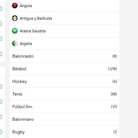
Angola
Antigua y Barbuda
Arabia Saudita
Argelia
Baloncesto
Argentina
(38)
(8)
Béisbol
Armenia
(1)
(
4
/18)
Hockey
Aruba
(6)
Tenis
Asia
(2)
(28)
Fútbol Am.
Australia
(1)
(
1
/1)
Balonmano
Austria
(6)
Rugby
Azerbaiyán
(1)