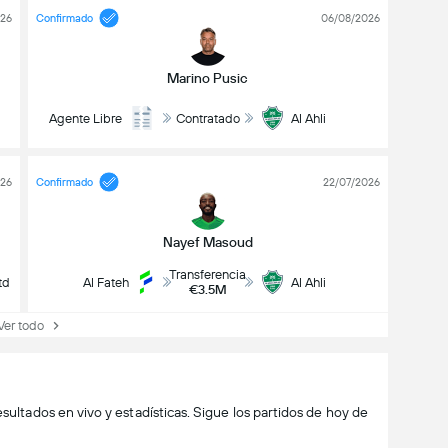
026
Confirmado
06/08/2026
Marino Pusic
Agente Libre
Contratado
Al Ahli
026
Confirmado
22/07/2026
Nayef Masoud
Transferencia
td
Al Fateh
Al Ahli
€3.5M
r todo
esultados en vivo y estadísticas. Sigue los partidos de hoy de