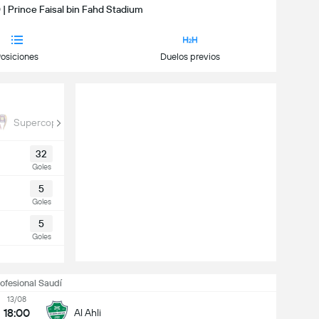
0 | Prince Faisal bin Fahd Stadium
osiciones
Duelos previos
Supercopa
Copa Intercontinental de la FIFA
32
Goles
5
Goles
5
Goles
rofesional Saudí
13/08
18:00
Al Ahli