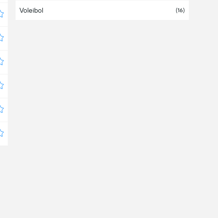
Voleibol
Bahamas
(16)
Bahrein
Bangladesh
Barbados
Bélgica
(7)
Belice
Bermudas
Bielorrusia
(3)
Bolivia
(1)
Bosnia Herzegovina
Botswana