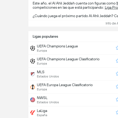
Este año, el Al Ahli Jeddah cuenta con figuras como
competiciones en las que está participando:
Liga Pro
¿Cuándo juega el próximo partido Al Ahli Jeddah? Cal
Info de 
Ligas populares
UEFA Champions League
Europa
UEFA Champions League Clasificatorio
Europa
MLS
Estados Unidos
UEFA Europa League Clasificatorio
Europa
NWSL
Estados Unidos
LaLiga
España