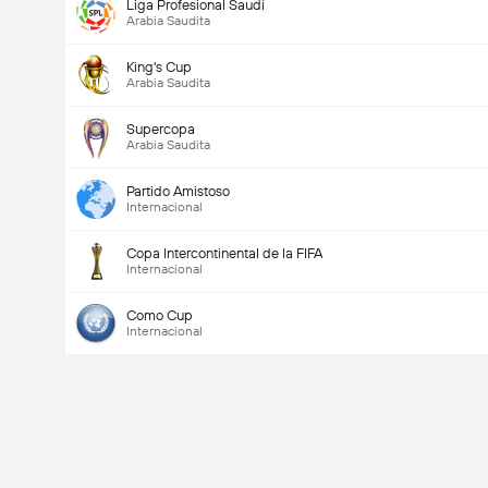
Liga Profesional Saudí
Arabia Saudita
King's Cup
Arabia Saudita
Supercopa
Arabia Saudita
Partido Amistoso
Internacional
Copa Intercontinental de la FIFA
Internacional
Como Cup
Internacional