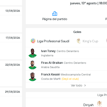
jueves, 13º agosto | 18:0
13/08/2026
Página del partido
P
Goles
17/08/2026
Liga Profesional Saudí
King's Cup
Ivan Toney
Centro Delantero
Inglaterra
Firas Al-Braikan
Centro Delantero
22/08/2026
Arabia Saudita
Franck Kessié
Mediocampista Central
Costa de Marfil
(Dejó el club)
Ver todo
29/08/2026
Liga P
Diriyah