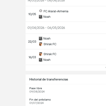
14/05/2026 - 06/08/2026
FC Ararat-Armenia
10/05
Noah
01/04/2026 - 06/05/2026
Noah
22/03
Shirak FC
Shirak FC
16/03
Noah
Ve
Historial de transferencias
Pase libre
09/08/2024
Fin del préstamo
01/07/2024