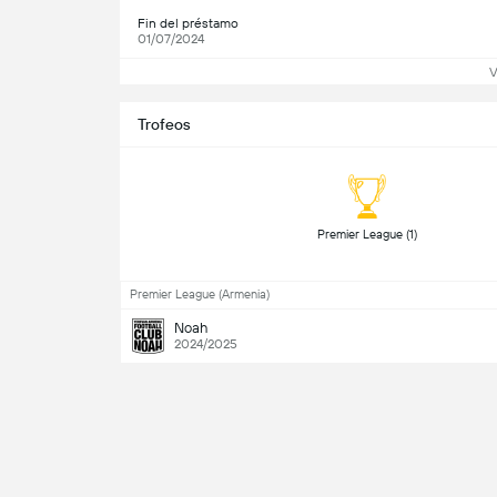
Fin del préstamo
01/07/2024
V
Trofeos
 Premier League (1) 
Premier League (Armenia)
Noah
2024/2025