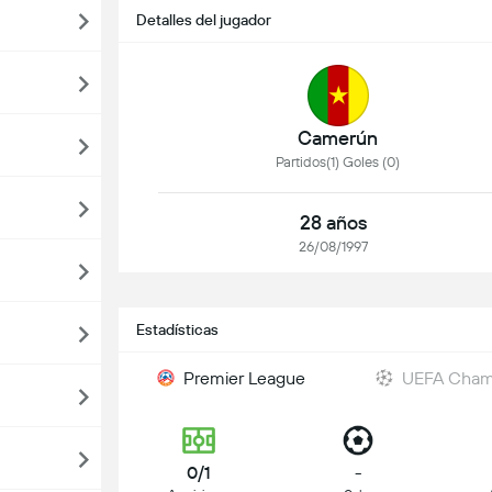
Detalles del jugador
Camerún
Partidos(1) Goles (0)
28 años
26/08/1997
Estadísticas
Premier League
UEFA Cham
0/1
-