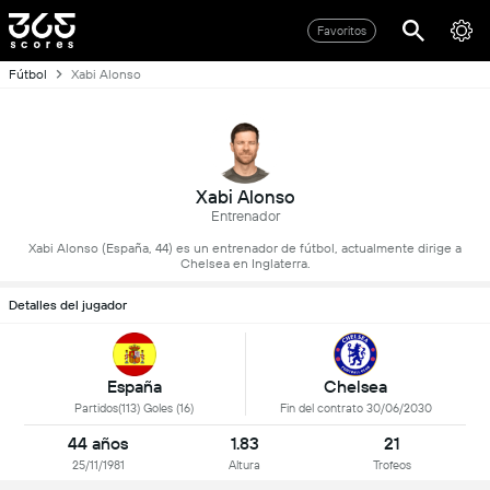
Favoritos
Fútbol
Xabi Alonso
Xabi Alonso
Entrenador
Xabi Alonso (España, 44) es un entrenador de fútbol, actualmente dirige a
Chelsea en Inglaterra.
Detalles del jugador
España
Chelsea
Partidos(113) Goles (16)
Fin del contrato 30/06/2030
44 años
1.83
21
25/11/1981
Altura
Trofeos