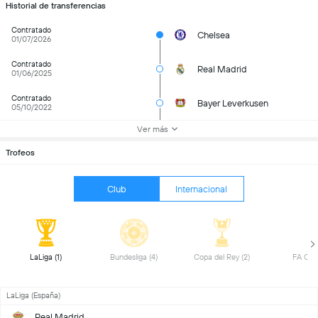
Historial de transferencias
Contratado
Chelsea
01/07/2026
Contratado
Real Madrid
01/06/2025
Contratado
Bayer Leverkusen
05/10/2022
Ver más
Trofeos
Club
Internacional
 LaLiga (1) 
 Bundesliga (4) 
 Copa del Rey (2) 
LaLiga (España)
Real Madrid