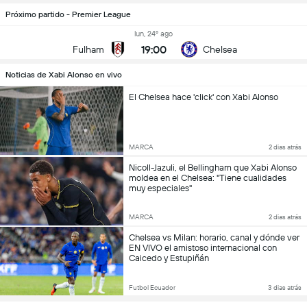
Próximo partido - Premier League
lun, 24º ago
19:00
Fulham
Chelsea
Noticias de Xabi Alonso en vivo
El Chelsea hace 'click' con Xabi Alonso
MARCA
2 dias atrás
Nicoll-Jazuli, el Bellingham que Xabi Alonso
moldea en el Chelsea: "Tiene cualidades
muy especiales"
MARCA
2 dias atrás
Chelsea vs Milan: horario, canal y dónde ver
EN VIVO el amistoso internacional con
Caicedo y Estupiñán
Futbol Ecuador
3 dias atrás