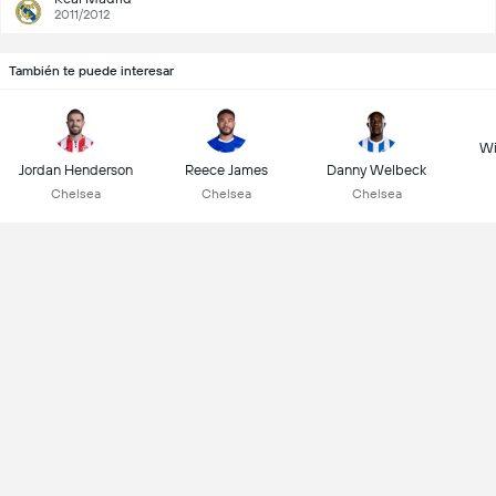
2011/2012
También te puede interesar
Wi
Jordan Henderson
Reece James
Danny Welbeck
Chelsea
Chelsea
Chelsea