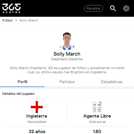
Favoritos
Fútbol
Solly March
Solly March
Delantero Derecho
Solly March (Inglaterra, 32) es jugador de fútbol y actualmente no tiene
club, su último equipo fue Brighton en Inglaterra.
Perfil
Partidos
Estadísticas
Detalles del jugador
Inglaterra
Agente Libre
Nacionalidad
Club actual
32 años
1.80