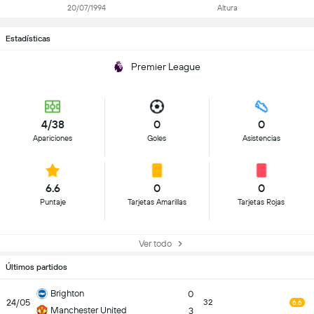
20/07/1994
Altura
Estadísticas
Premier League
4/38
0
0
Apariciones
Goles
Asistencias
6.6
0
0
Puntaje
Tarjetas Amarillas
Tarjetas Rojas
Ver todo
Últimos partidos
Brighton
0
24/05
32
6.6
Manchester United
3