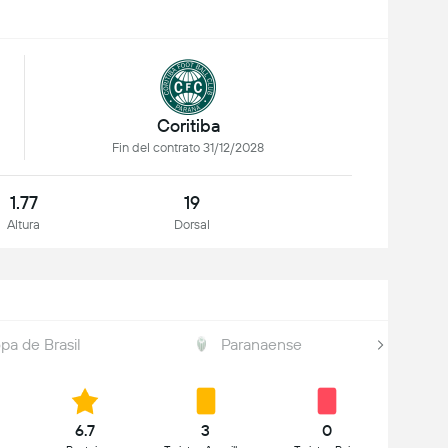
Coritiba
Fin del contrato 31/12/2028
1.77
19
Altura
Dorsal
pa de Brasil
Paranaense
6.7
3
0