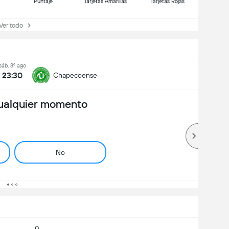
Puntaje
Tarjetas Amarillas
Tarjetas Rojas
r todo
sáb, 8º ago
23:30
Chapecoense
ualquier momento
No
0