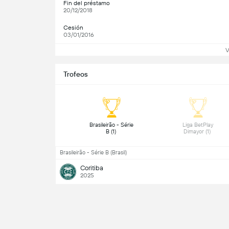
Fin del préstamo
20/12/2018
Cesión
03/01/2016
V
Trofeos
 Brasileirão - Série 
 Liga BetPlay 
B (1) 
Dimayor (1) 
Brasileirão - Série B (Brasil)
Coritiba
2025