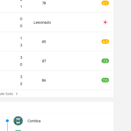
78
6.7
1
0
Lesionado
0
1
45
6.5
3
3
87
7.2
0
3
86
7.0
2
r todo
Coritiba