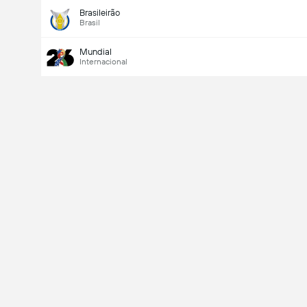
Brasileirão
Brasil
Mundial
Internacional
Último goleador
Si
No