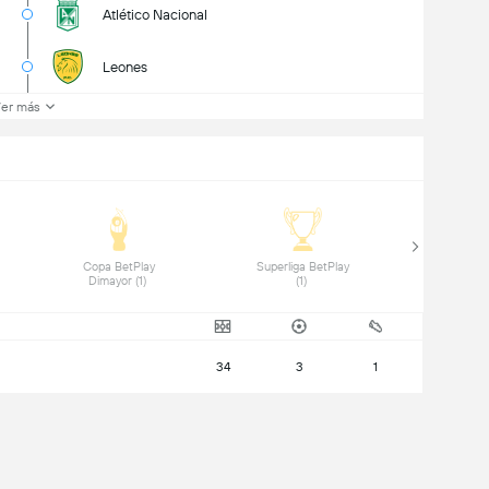
Atlético Nacional
Leones
er más
 Copa BetPlay 
 Superliga BetPlay 
Dimayor (1) 
(1) 
34
3
1