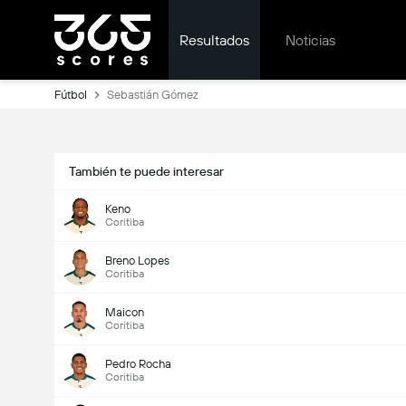
Resultados
Noticias
Fútbol
Sebastián Gómez
También te puede interesar
Keno
Coritiba
Breno Lopes
Coritiba
Maicon
Coritiba
Pedro Rocha
Coritiba