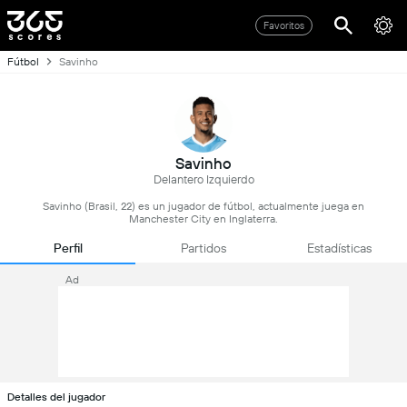
Favoritos
Fútbol
Savinho
Savinho
Delantero Izquierdo
Savinho (Brasil, 22) es un jugador de fútbol, actualmente juega en
Manchester City en Inglaterra.
Perfil
Partidos
Estadísticas
Ad
Detalles del jugador