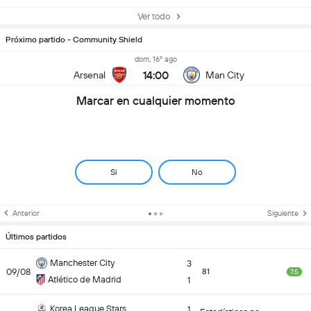
Ver todo
Próximo partido - Community Shield
dom, 16º ago
14:00
Arsenal
Man City
Marcar en cualquier momento
Si
No
Anterior
Siguiente
Últimos partidos
Manchester City
3
09/08
81
7.5
Atlético de Madrid
1
Korea League Stars
1