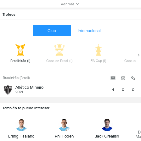
Ver más
Trofeos
Club
Internacional
 Brasileirão (1) 
 Copa de Brasil (1) 
 FA Cup (1) 
Brasileirão (Brasil)
Atlético Mineiro
4
0
0
2021
También te puede interesar
D
Erling Haaland
Phil Foden
Jack Grealish
Ma