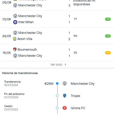
Estadísticas no
05/08
disponibles
Manchester City
3
Manchester City
1
01/08
77
7.3
Inter Milan
1
Manchester City
1
24/05
90
7.0
Aston Villa
2
Bournemouth
1
19/05
35
6.9
Manchester City
1
Ver todo
Historial de transferencias
Transferencia
€25M
Manchester City
18/07/2024
Fin del préstamo
Troyes
01/07/2024
Cesión
Girona FC
13/07/2023