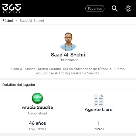
Favoritos
Fútbol
Saad Al-Shehri
Saad Al-Shehri
Entrenador
Saad Al-Shehri (Arabia Saudita, 46) es entrenador de fútbol, su último
equipo fue Al Ettifaq en Arabia Saudita.
Detalles del jugador
Arabia Saudita
Agente Libre
Nacionalidad
46 años
1
09/01/1980
Trofeos