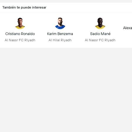
También te puede interesar
Alex
Cristiano Ronaldo
Karim Benzema
Sadio Mané
Al Nassr FC Riyadh
Al Hilal Riyadh
Al Nassr FC Riyadh