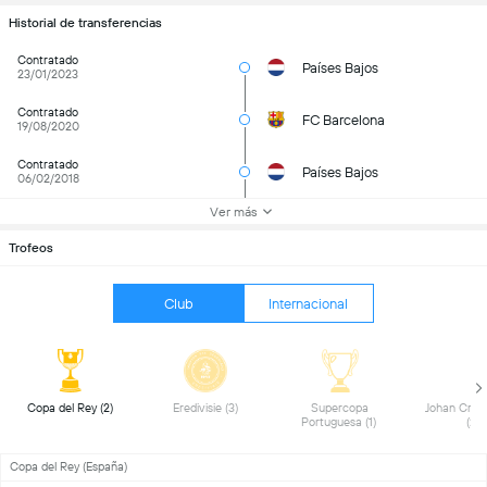
Historial de transferencias
Contratado
Países Bajos
23/01/2023
Contratado
FC Barcelona
19/08/2020
Contratado
Países Bajos
06/02/2018
Ver más
Trofeos
Club
Internacional
 Copa del Rey (2) 
 Eredivisie (3) 
 Supercopa 
 Johan Cruyff
Portuguesa (1) 
(2) 
Copa del Rey (España)