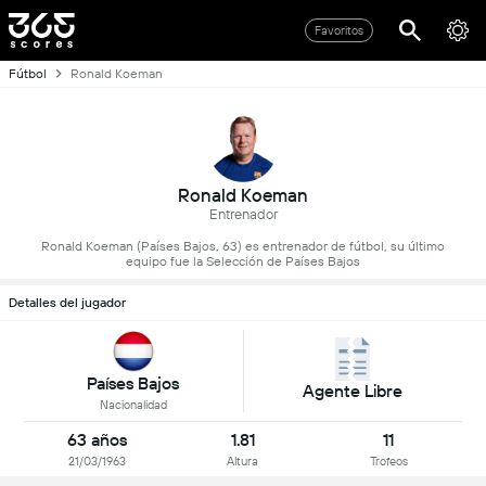
Favoritos
Fútbol
Ronald Koeman
Ronald Koeman
Entrenador
Ronald Koeman (Países Bajos, 63) es entrenador de fútbol, su último
equipo fue la Selección de Países Bajos
Detalles del jugador
Países Bajos
Agente Libre
Nacionalidad
63 años
1.81
11
21/03/1963
Altura
Trofeos