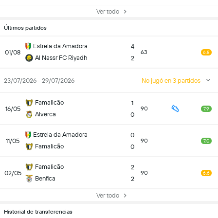
Ver todo
Últimos partidos
Estrela da Amadora
4
01/08
63
6.8
Al Nassr FC Riyadh
2
23/07/2026 - 29/07/2026
No jugó en 3 partidos
Famalicão
1
16/05
90
7.9
Alverca
0
Estrela da Amadora
0
11/05
90
7.0
Famalicão
0
Famalicão
2
02/05
90
6.6
Benfica
2
Ver todo
Historial de transferencias