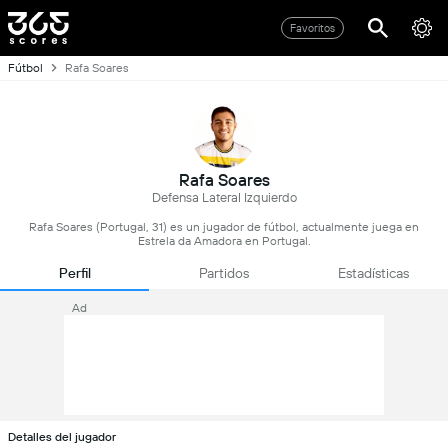
Favoritos
Fútbol
Rafa Soares
Rafa Soares
Defensa Lateral Izquierdo
Rafa Soares (Portugal, 31) es un jugador de fútbol, actualmente juega en
Estrela da Amadora en Portugal.
Perfil
Partidos
Estadísticas
Ad
Detalles del jugador