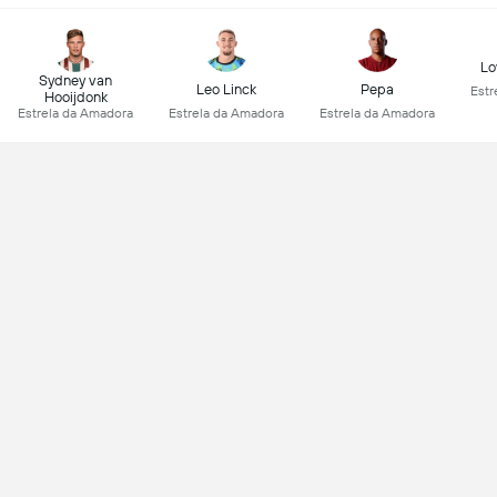
Lo
Sydney van
Leo Linck
Pepa
Estr
Hooijdonk
Estrela da Amadora
Estrela da Amadora
Estrela da Amadora