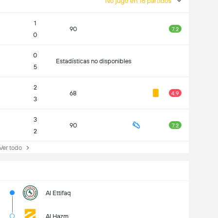
No jugó en 16 partidos
1
90
7.2
0
0
Estadísticas no disponibles
5
2
68
4.9
3
3
90
7.2
2
r todo
Al Ettifaq
Al Hazm