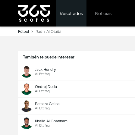
Resultados
Noticias
Fútbol
Radhi Al Otaibi
También te puede interesar
Jack Hendry
Al Ettifaq
Ondrej Duda
Al Ettifaq
Bersant Celina
Al Ettifaq
Khalid Al Ghannam
Al Ettifaq