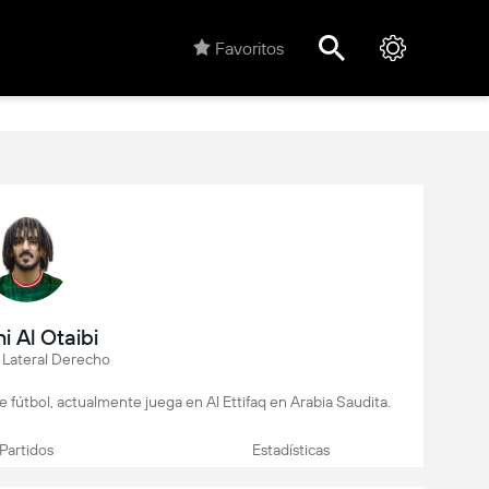
Favoritos
i Al Otaibi
 Lateral Derecho
de fútbol, actualmente juega en Al Ettifaq en Arabia Saudita.
Partidos
Estadísticas