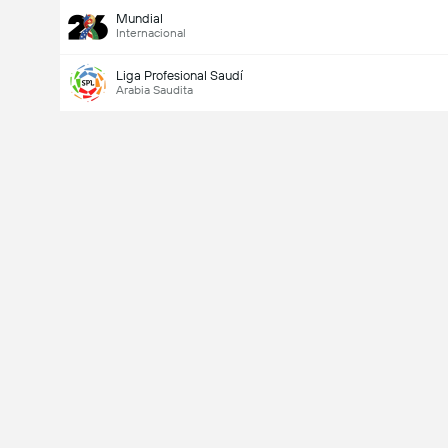
Mundial
Internacional
Liga Profesional Saudí
Arabia Saudita
Último goleador
Si
No