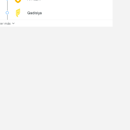
Qadisiya
er más