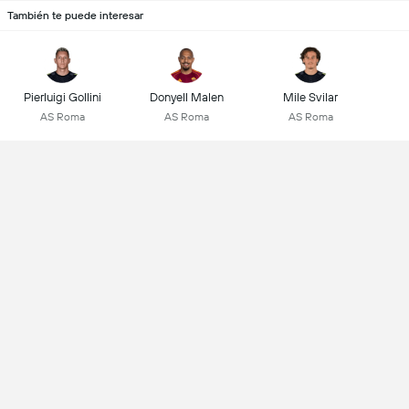
También te puede interesar
Pierluigi Gollini
Donyell Malen
Mile Svilar
AS Roma
AS Roma
AS Roma