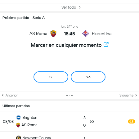
Ver todo
Próximo partido - Serie A
lun, 24º ago
18:45
AS Roma
Fiorentina
Marcar en cualquier momento
Si
No
Anterior
Siguiente
Últimos partidos
Brighton
3
08/08
65
6.8
AS Roma
0
Newport County
1