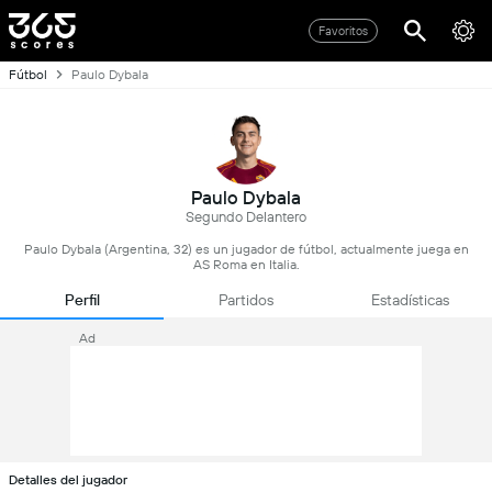
Favoritos
Fútbol
Paulo Dybala
Paulo Dybala
Segundo Delantero
Paulo Dybala (Argentina, 32) es un jugador de fútbol, actualmente juega en
AS Roma en Italia.
Perfil
Partidos
Estadísticas
Ad
Detalles del jugador