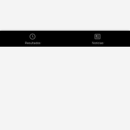
Resultados
Noticias
Información
Políticas de privacidad
Widgets
Publicidad
Contáctenos
Terms of Use