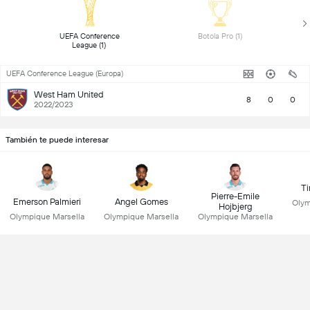
 UEFA Conference 
 Botola Pro (1) 
League (1) 
UEFA Conference League (Europa)
West Ham United
8
0
0
2022/2023
También te puede interesar
T
Pierre-Emile
Emerson Palmieri
Angel Gomes
Olym
Hojbjerg
Olympique Marsella
Olympique Marsella
Olympique Marsella