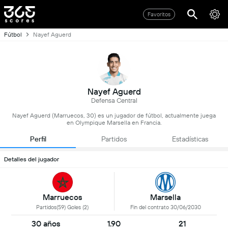
Favoritos
Fútbol
Nayef Aguerd
Nayef Aguerd
Defensa Central
Nayef Aguerd (Marruecos, 30) es un jugador de fútbol, actualmente juega
en Olympique Marsella en Francia.
Perfil
Partidos
Estadísticas
Detalles del jugador
Marruecos
Marsella
Partidos(59) Goles (2)
Fin del contrato 30/06/2030
30 años
1.90
21