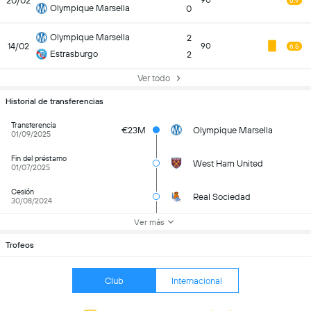
20/02
90
6.9
Olympique Marsella
0
Olympique Marsella
2
14/02
90
6.5
Estrasburgo
2
Ver todo
Historial de transferencias
Transferencia
€23M
Olympique Marsella
01/09/2025
Fin del préstamo
West Ham United
01/07/2025
Cesión
Real Sociedad
30/08/2024
Ver más
Trofeos
Club
Internacional