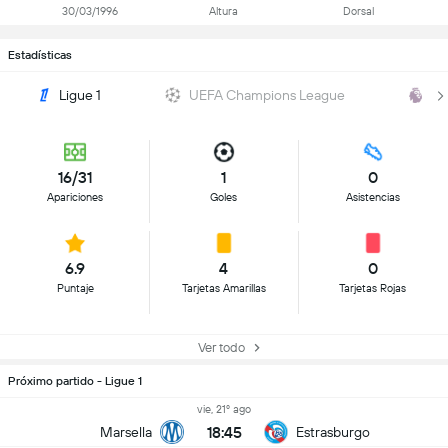
30/03/1996
Altura
Dorsal
Estadísticas
Ligue 1
UEFA Champions League
Pr
16/31
1
0
Apariciones
Goles
Asistencias
6.9
4
0
Puntaje
Tarjetas Amarillas
Tarjetas Rojas
Ver todo
Próximo partido - Ligue 1
vie, 21º ago
18:45
Marsella
Estrasburgo