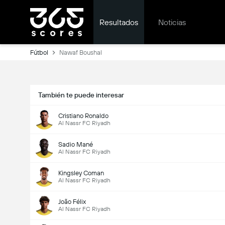
Resultados
Noticias
Fútbol
Nawaf Boushal
También te puede interesar
Cristiano Ronaldo
Al Nassr FC Riyadh
Sadio Mané
Al Nassr FC Riyadh
Kingsley Coman
Al Nassr FC Riyadh
João Félix
Al Nassr FC Riyadh