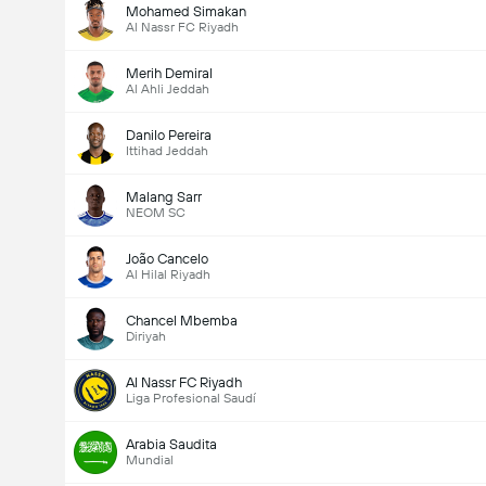
Mohamed Simakan
Al Nassr FC Riyadh
Merih Demiral
Al Ahli Jeddah
Danilo Pereira
Ittihad Jeddah
Malang Sarr
NEOM SC
João Cancelo
Al Hilal Riyadh
Chancel Mbemba
Diriyah
Al Nassr FC Riyadh
Liga Profesional Saudí
Arabia Saudita
Mundial