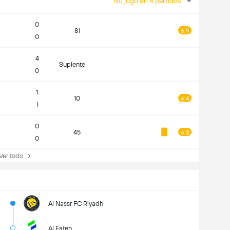
No jugó en 4 partidos
0
81
6.9
0
4
Suplente
0
1
10
6.4
1
0
45
6.2
0
r todo
Al Nassr FC Riyadh
Al Fateh