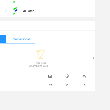
Al Fateh
Internacional
 Arab Club 
Champions Cup (1) 
32
0
6