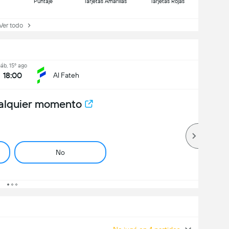
Puntaje
Tarjetas Amarillas
Tarjetas Rojas
r todo
sáb, 15º ago
18:00
Al Fateh
alquier momento
No