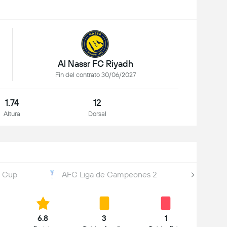
Al Nassr FC Riyadh
Fin del contrato 30/06/2027
1.74
12
Altura
Dorsal
s Cup
AFC Liga de Campeones 2
Mundia
6.8
3
1