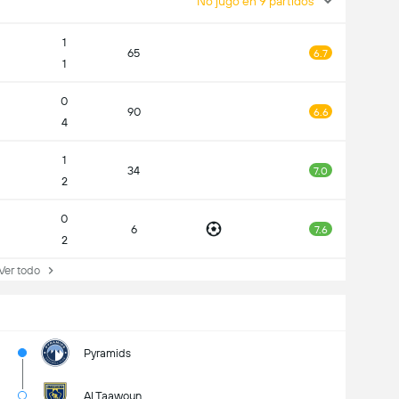
No jugó en 9 partidos
1
65
6.7
1
0
90
6.6
4
1
34
7.0
2
0
6
7.6
2
r todo
Pyramids
Al Taawoun