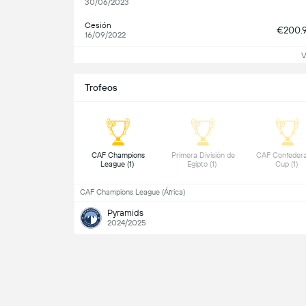
30/06/2023
Cesión
€200.
16/09/2022
V
Trofeos
 CAF Champions 
 Primera División de 
 CAF Confederat
League (1) 
Egipto (1) 
Cup (1) 
CAF Champions League (África)
Pyramids
2024/2025