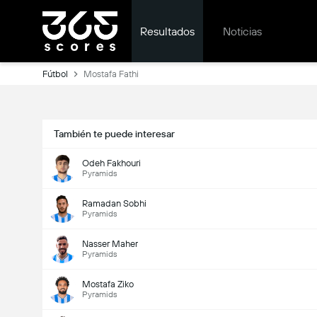
Resultados
Noticias
Fútbol
Mostafa Fathi
También te puede interesar
Odeh Fakhouri
Pyramids
Ramadan Sobhi
Pyramids
Nasser Maher
Pyramids
Mostafa Ziko
Pyramids