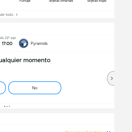
Puntaje
Tarjetas Amarillas
Tarjetas Rojas
r todo
áb, 22º ago
17:00
Pyramids
ualquier momento
No