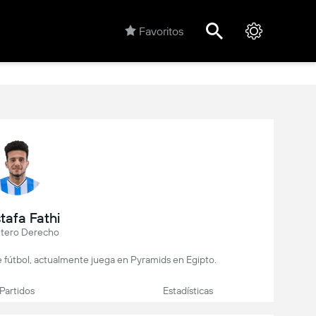
Favoritos
tafa Fathi
tero Derecho
e fútbol, actualmente juega en Pyramids en Egipto.
Partidos
Estadísticas