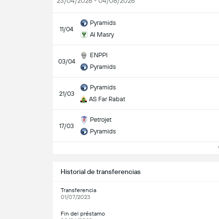
23/04/2026 - 04/08/2026
Pyramids
11/04
Al Masry
ENPPI
03/04
Pyramids
Pyramids
21/03
AS Far Rabat
Petrojet
17/03
Pyramids
Ve
Historial de transferencias
Transferencia
01/07/2023
Fin del préstamo