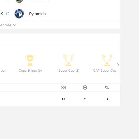
9K
Pyramids
er más
ion 
 Copa Egipto (6) 
 Super Cup (2) 
 CAF Super Cup (2) 
13
2
3