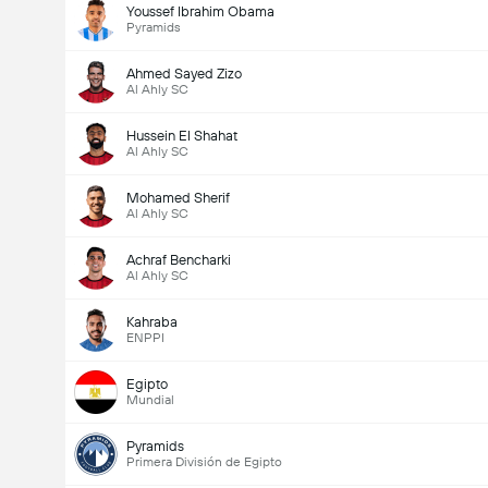
Youssef Ibrahim Obama
Pyramids
Ahmed Sayed Zizo
Al Ahly SC
Hussein El Shahat
Al Ahly SC
Mohamed Sherif
Al Ahly SC
Achraf Bencharki
Al Ahly SC
Kahraba
ENPPI
Egipto
Mundial
Pyramids
Primera División de Egipto