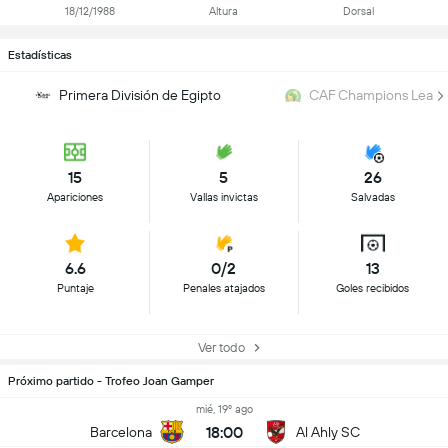
18/12/1988
Altura
Dorsal
Estadísticas
Primera División de Egipto
CAF Champions Leag
15
5
26
Apariciones
Vallas invictas
Salvadas
6.6
0/2
13
Puntaje
Penales atajados
Goles recibidos
Ver todo
Próximo partido - Trofeo Joan Gamper
mié, 19º ago
18:00
Barcelona
Al Ahly SC