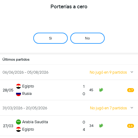
Porterías a cero
Si
No
Últimos partidos
06/06/2026 - 05/08/2026
No jugó en 9 partidos
Egipto
1
28/05
45
6.7
Rusia
0
31/03/2026 - 20/05/2026
No jugó en 7 partidos
Arabia Saudita
0
27/03
34
6.6
Egipto
4