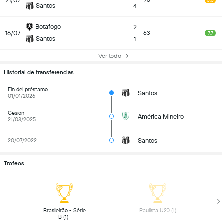
21/07
76
6.6
Santos
4
Botafogo
2
16/07
63
7.7
Santos
1
Ver todo
Historial de transferencias
Fin del préstamo
Santos
01/01/2026
Cesión
América Mineiro
21/03/2025
Santos
20/07/2022
Trofeos
 Brasileirão - Série 
 Paulista U20 (1) 
B (1) 