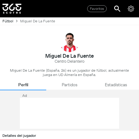
Favoritos
Fútbol
Miguel De La Fuente
Miguel De La Fuente
Centro Delantero
Miguel De La Fuente (España, 26) es un jugador de fútbol, actualmente
juega en UD Almería en España.
Perfil
Partidos
Estadísticas
Ad
Detalles del jugador