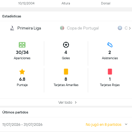
10/12/2004
Altura
Dorsal
Estadísticas
Primeira Liga
Copa de Portugal
Clas
30/34
4
2
Apariciones
Goles
Asistencias
6.8
8
1
Puntaje
Tarjetas Amarillas
Tarjetas Rojas
Ver todo
Últimos partidos
11/07/2026 - 31/07/2026
No jugó en 8 partidos