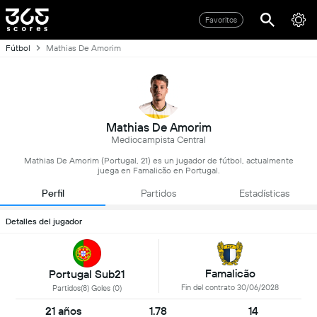
Favoritos
Fútbol
Mathias De Amorim
Mathias De Amorim
Mediocampista Central
Mathias De Amorim (Portugal, 21) es un jugador de fútbol, actualmente
juega en Famalicão en Portugal.
Perfil
Partidos
Estadísticas
Detalles del jugador
Famalicão
Portugal Sub21
Fin del contrato 30/06/2028
Partidos(8) Goles (0)
21 años
1.78
14