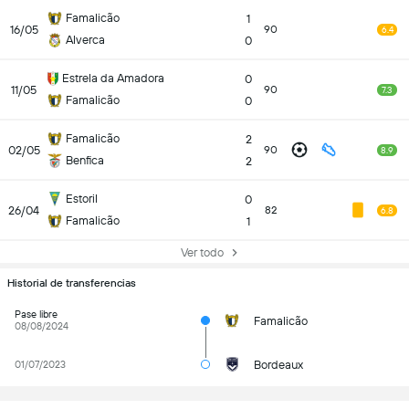
Famalicão
1
16/05
90
6.4
Alverca
0
Estrela da Amadora
0
11/05
90
7.3
Famalicão
0
Famalicão
2
02/05
90
8.9
Benfica
2
Estoril
0
26/04
82
6.8
Famalicão
1
Ver todo
Historial de transferencias
Pase libre
Famalicão
08/08/2024
Bordeaux
01/07/2023