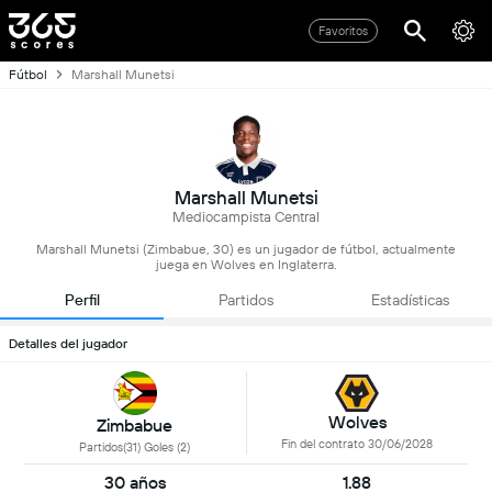
Favoritos
Fútbol
Marshall Munetsi
Marshall Munetsi
Mediocampista Central
Marshall Munetsi (Zimbabue, 30) es un jugador de fútbol, actualmente
juega en Wolves en Inglaterra.
Perfil
Partidos
Estadísticas
Detalles del jugador
Wolves
Zimbabue
Fin del contrato 30/06/2028
Partidos(31) Goles (2)
30 años
1.88