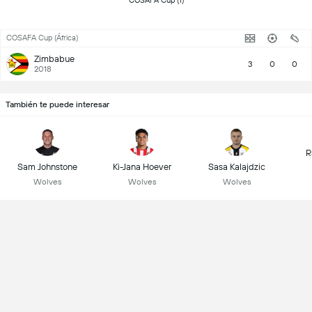
 COSAFA Cup (1) 
COSAFA Cup (África)
Zimbabue
3
0
0
2018
También te puede interesar
R
Sam Johnstone
Ki-Jana Hoever
Sasa Kalajdzic
Wolves
Wolves
Wolves