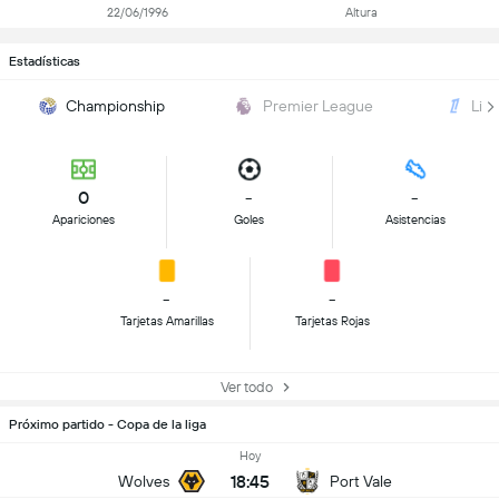
22/06/1996
Altura
Estadísticas
Championship
Premier League
Ligu
0
-
-
Apariciones
Goles
Asistencias
-
-
Tarjetas Amarillas
Tarjetas Rojas
Ver todo
Próximo partido - Copa de la liga
Hoy
18:45
Wolves
Port Vale