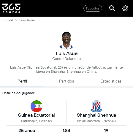
Favoritos
Fútbol
Luís Asué
Luís Asué
Centro Delantero
Luís Asué (Guinea Ecuatorial, 25) es un jugador de fútbol, actualmente
juega en Shanghai Shenhua en China.
Perfil
Partidos
Estadísticas
Detalles del jugador
Guinea Ecuatorial
Shanghai Shenhua
Partidos(26) Goles (2)
Fin del contrato 31/12/2027
25 años
1.84
19