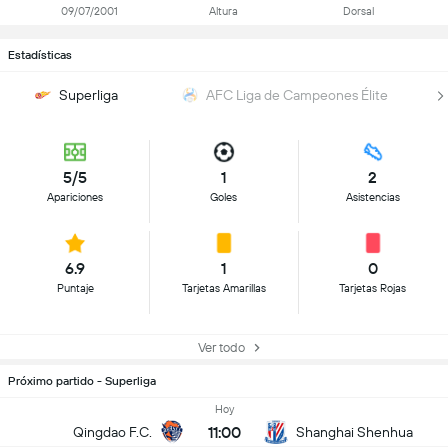
09/07/2001
Altura
Dorsal
Estadísticas
Superliga
AFC Liga de Campeones Élite
5/5
1
2
Apariciones
Goles
Asistencias
6.9
1
0
Puntaje
Tarjetas Amarillas
Tarjetas Rojas
Ver todo
Próximo partido - Superliga
Hoy
11:00
Qingdao F.C.
Shanghai Shenhua