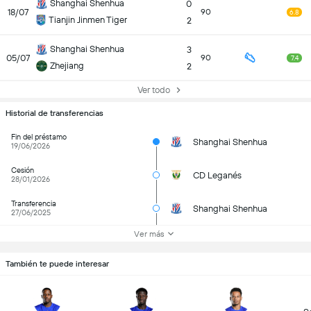
Shanghai Shenhua
0
18/07
90
6.8
Tianjin Jinmen Tiger
2
Shanghai Shenhua
3
05/07
90
7.4
Zhejiang
2
Ver todo
Historial de transferencias
Fin del préstamo
Shanghai Shenhua
19/06/2026
Cesión
CD Leganés
28/01/2026
Transferencia
Shanghai Shenhua
27/06/2025
Ver más
También te puede interesar