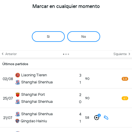
Marcar en cualquier momento
Si
No
Anterior
Siguiente
Últimos partidos
Liaoning Tieren
3
02/08
90
5.8
Shanghai Shenhua
1
Shanghai Port
2
25/07
90
6.1
Shanghai Shenhua
0
Shanghai Shenhua
4
3
21/07
58
Qingdao Hainiu
1