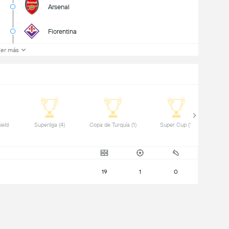
Arsenal
Fiorentina
er más
eld 
 Superliga (4) 
 Copa de Turquía (1) 
 Super Cup (1) 
19
1
0