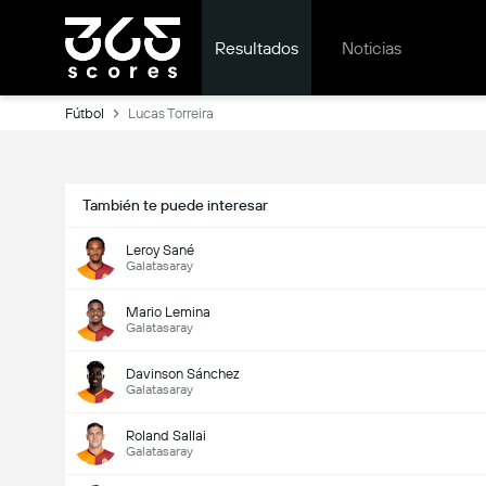
Resultados
Noticias
Fútbol
Lucas Torreira
También te puede interesar
Leroy Sané
Galatasaray
Mario Lemina
Galatasaray
Davinson Sánchez
Galatasaray
Roland Sallai
Galatasaray