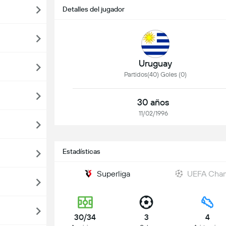
Detalles del jugador
Uruguay
Partidos(40) Goles (0)
30 años
11/02/1996
Estadísticas
Superliga
UEFA Cham
30/34
3
4