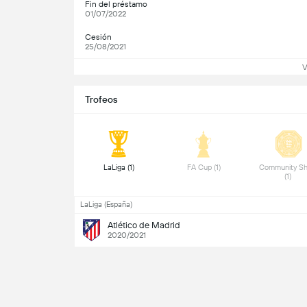
Fin del préstamo
01/07/2022
Cesión
25/08/2021
V
Trofeos
 LaLiga (1) 
 FA Cup (1) 
 Community Shi
(1) 
LaLiga (España)
Atlético de Madrid
2020/2021