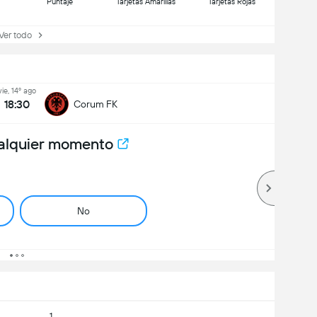
Puntaje
Tarjetas Amarillas
Tarjetas Rojas
r todo
vie, 14º ago
18:30
Corum FK
alquier momento
No
1