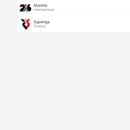
Mundial
Internacional
Superliga
Turquía
Último goleador
Si
No