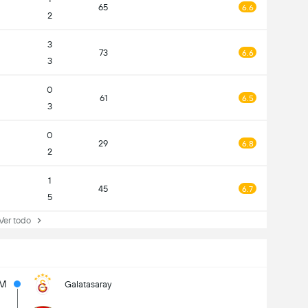
65
6.6
2
3
73
6.6
3
0
61
6.5
3
0
29
6.8
2
1
45
6.7
5
r todo
M
Galatasaray