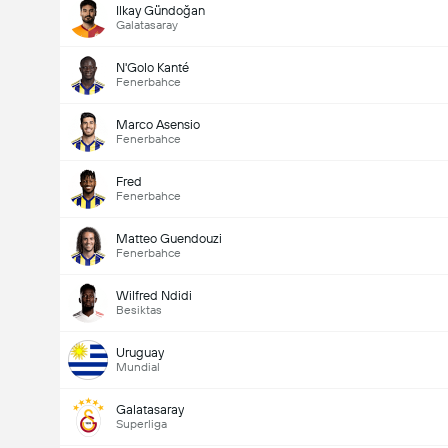
Ilkay Gündoğan
Galatasaray
N'Golo Kanté
Fenerbahce
Marco Asensio
Fenerbahce
Fred
Fenerbahce
Matteo Guendouzi
Fenerbahce
Wilfred Ndidi
Besiktas
Uruguay
Mundial
Galatasaray
Superliga