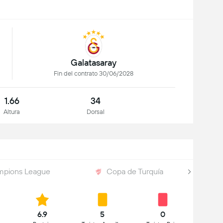
Galatasaray
Fin del contrato 30/06/2028
1.66
34
Altura
Dorsal
pions League
Copa de Turquía
6.9
5
0