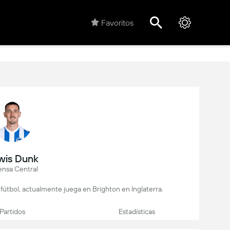
Favoritos
wis Dunk
ensa Central
 fútbol, actualmente juega en Brighton en Inglaterra.
Partidos
Estadísticas