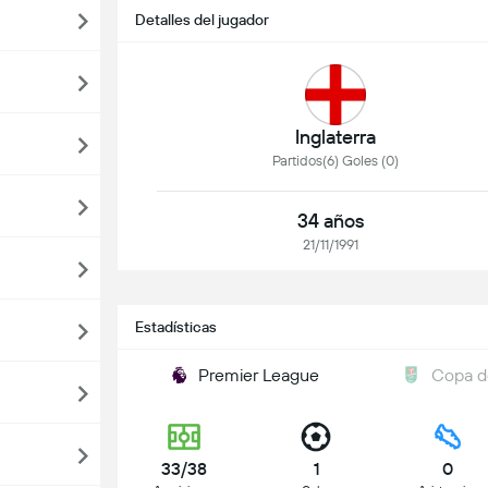
Detalles del jugador
Inglaterra
Partidos(6) Goles (0)
34 años
21/11/1991
Estadísticas
Premier League
Copa de
33/38
1
0