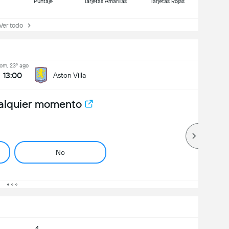
Puntaje
Tarjetas Amarillas
Tarjetas Rojas
r todo
om, 23º ago
13:00
Aston Villa
alquier momento
No
4