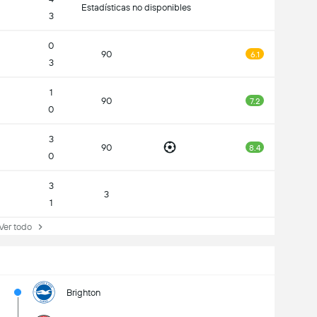
Estadísticas no disponibles
3
0
90
6.1
3
1
90
7.2
0
3
90
8.4
0
3
3
1
r todo
Brighton