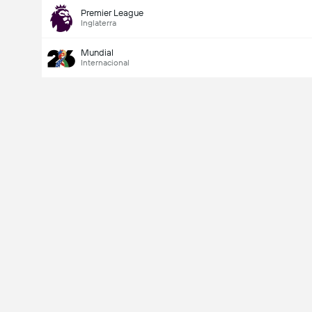
Premier League
Inglaterra
Mundial
Internacional
Último goleador
Si
No