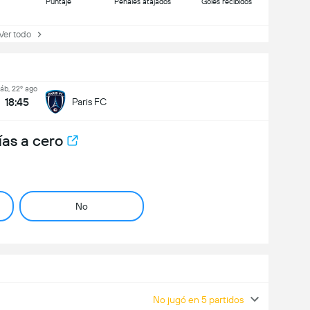
Puntaje
Penales atajados
Goles recibidos
r todo
áb, 22º ago
18:45
Paris FC
ías a cero
No
No jugó en 5 partidos