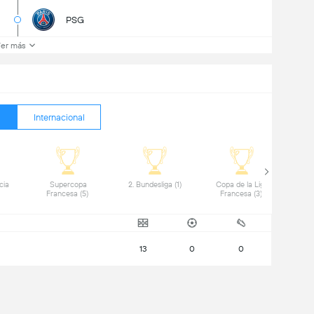
PSG
er más
Internacional
ia 
 Supercopa 
 2. Bundesliga (1) 
 Copa de la Liga 
Francesa (5) 
Francesa (3) 
13
0
0