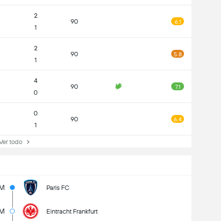
2
90
6.1
1
2
90
5.8
1
4
90
7.1
0
0
90
6.4
1
r todo
1M
Paris FC
M
Eintracht Frankfurt