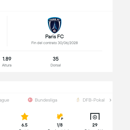
Paris FC
Fin del contrato 30/06/2028
1.89
35
Altura
Dorsal
ague
Bundesliga
DFB-Pokal
6.5
1/8
29