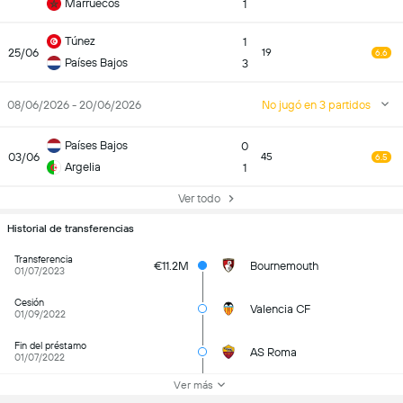
Marruecos
1
Túnez
1
25/06
19
6.6
Países Bajos
3
08/06/2026 - 20/06/2026
No jugó en 3 partidos
Países Bajos
0
03/06
45
6.5
Argelia
1
Ver todo
Historial de transferencias
Transferencia
€11.2M
Bournemouth
01/07/2023
Cesión
Valencia CF
01/09/2022
Fin del préstamo
AS Roma
01/07/2022
Ver más