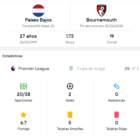
Países Bajos
Bournemouth
Partidos(14) Goles (0)
Fin del contrato 30/06/2028
27 años
1.73
19
05/05/1999
Altura
Dorsal
Estadísticas
Premier League
Copa de la liga
Mun
20/38
2
0
Apariciones
Goles
Asistencias
6.7
5
0
Puntaje
Tarjetas Amarillas
Tarjetas Rojas