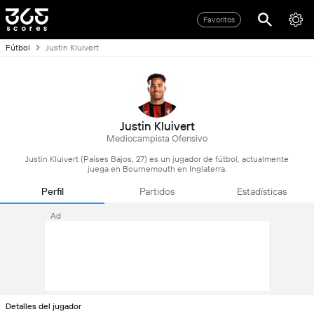
Favoritos
Fútbol
Justin Kluivert
Justin Kluivert
Mediocampista Ofensivo
Justin Kluivert (Países Bajos, 27) es un jugador de fútbol, actualmente
juega en Bournemouth en Inglaterra.
Perfil
Partidos
Estadísticas
Ad
Detalles del jugador