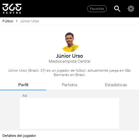
Favoritos
Fútbol
Júnior Urso
Júnior Urso
Mediocampista Central
Júnior Urso (Brasil, 37) es un jugador de fútbol, actualmente juega en São
Bernardo en Brasil.
Perfil
Partidos
Estadísticas
Ad
Detalles del jugador