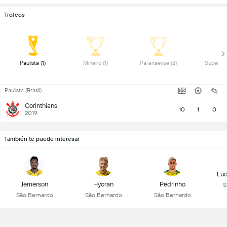
Trofeos
 Paulista (1) 
 Mineiro (1) 
 Paranaense (2) 
Paulista (Brasil)
Corinthians
10
1
0
2019
También te puede interesar
Luc
Jemerson
Hyoran
Pedrinho
S
São Bernardo
São Bernardo
São Bernardo