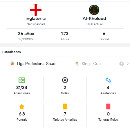
Inglaterra
Al-Kholood
Nacionalidad
Club actual
26 años
1.73
6
13/10/1999
Altura
Dorsal
Estadísticas
Liga Profesional Saudí
King's Cup
C
31/34
2
4
Apariciones
Goles
Asistencias
6.8
7
0
Puntaje
Tarjetas Amarillas
Tarjetas Rojas