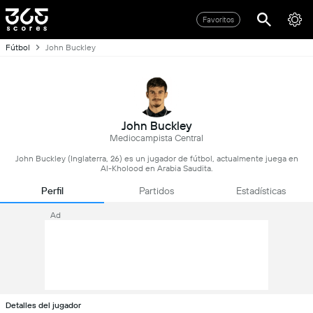
Favoritos
Fútbol
John Buckley
John Buckley
Mediocampista Central
John Buckley (Inglaterra, 26) es un jugador de fútbol, actualmente juega en
Al-Kholood en Arabia Saudita.
Perfil
Partidos
Estadísticas
Ad
Detalles del jugador