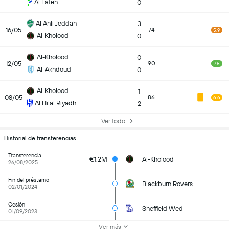
Al Fateh
0
Al Ahli Jeddah
3
16/05
74
5.9
Al-Kholood
0
Al-Kholood
0
12/05
90
7.5
Al-Akhdoud
0
Al-Kholood
1
08/05
86
6.6
Al Hilal Riyadh
2
Ver todo
Historial de transferencias
Transferencia
€1.2M
Al-Kholood
26/08/2025
Fin del préstamo
Blackburn Rovers
02/01/2024
Cesión
Sheffield Wed
01/09/2023
Ver más