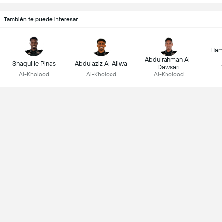
También te puede interesar
Ham
Abdulrahman Al-
Shaquille Pinas
Abdulaziz Al-Aliwa
Dawsari
Al-Kholood
Al-Kholood
Al-Kholood