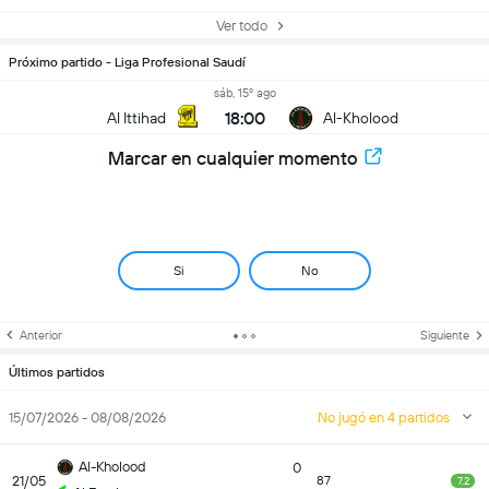
Ver todo
Próximo partido - Liga Profesional Saudí
sáb, 15º ago
18:00
Al Ittihad
Al-Kholood
Marcar en cualquier momento
Si
No
Anterior
Siguiente
Últimos partidos
15/07/2026 - 08/08/2026
No jugó en 4 partidos
Al-Kholood
0
21/05
87
7.2