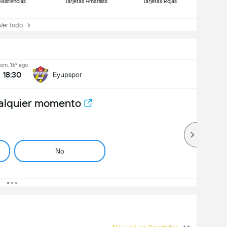
Asistencias
Tarjetas Amarillas
Tarjetas Rojas
r todo
om, 16º ago
18:30
Eyupspor
alquier momento
No