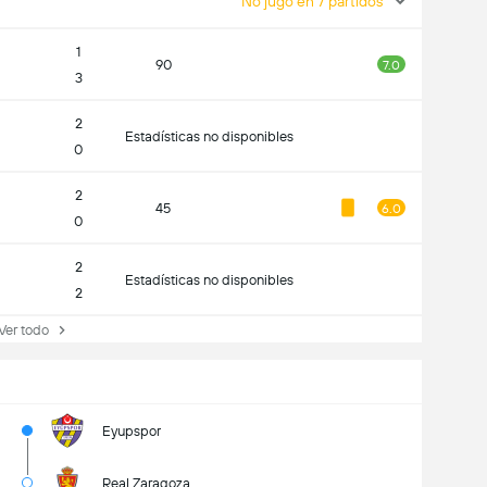
No jugó en 7 partidos
1
90
7.0
3
2
Estadísticas no disponibles
0
2
45
6.0
0
2
Estadísticas no disponibles
2
r todo
Eyupspor
Real Zaragoza