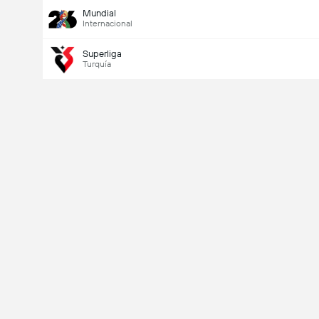
Mundial
Internacional
Superliga
Turquía
Último goleador
Si
No