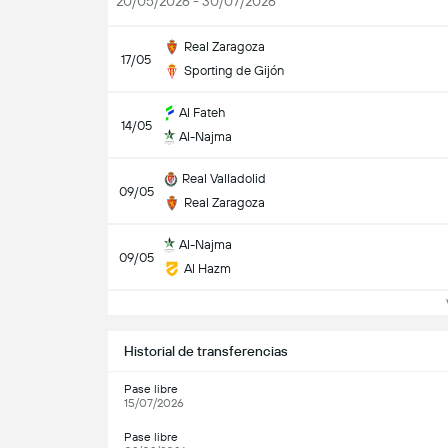
20/05/2026 - 30/07/2026
Real Zaragoza
17/05
Sporting de Gijón
Al Fateh
14/05
Al-Najma
Real Valladolid
09/05
Real Zaragoza
Al-Najma
09/05
Al Hazm
Ve
Historial de transferencias
Pase libre
15/07/2026
Pase libre