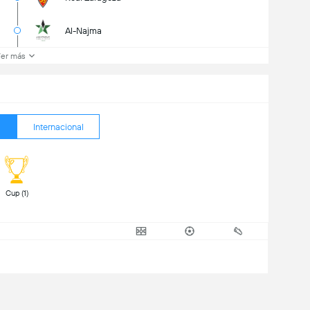
Al-Najma
er más
Internacional
 Cup (1) 