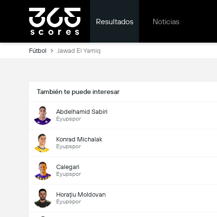
Resultados
Noticias
Fútbol
Jawad El Yamiq
También te puede interesar
Abdelhamid Sabiri
Eyupspor
Konrad Michalak
Eyupspor
Calegari
Eyupspor
Horaţiu Moldovan
Eyupspor