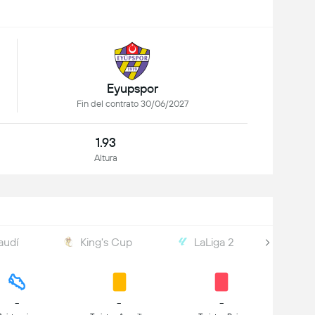
Eyupspor
Fin del contrato 30/06/2027
1.93
Altura
audí
King's Cup
LaLiga 2
Cop
-
-
-