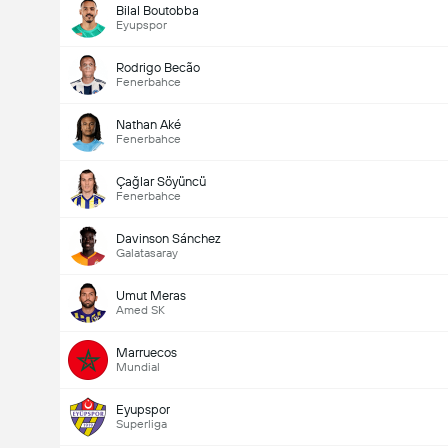
Bilal Boutobba
Eyupspor
Rodrigo Becão
Fenerbahce
Nathan Aké
Fenerbahce
Çağlar Söyüncü
Fenerbahce
Davinson Sánchez
Galatasaray
Umut Meras
Amed SK
Marruecos
Mundial
Eyupspor
Superliga